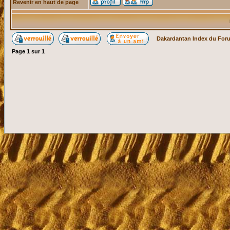
Revenir en haut de page
Dakardantan Index du For
Page
1
sur
1