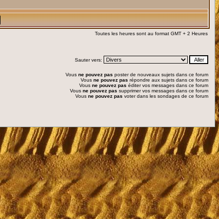
Toutes les heures sont au format GMT + 2 Heures
Sauter vers:
Vous
ne pouvez pas
poster de nouveaux sujets dans ce forum
Vous
ne pouvez pas
répondre aux sujets dans ce forum
Vous
ne pouvez pas
éditer vos messages dans ce forum
Vous
ne pouvez pas
supprimer vos messages dans ce forum
Vous
ne pouvez pas
voter dans les sondages de ce forum