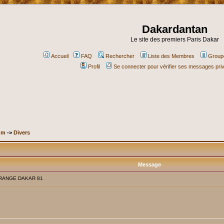
Dakardantan
Le site des premiers Paris Dakar
Accueil
FAQ
Rechercher
Liste des Membres
Groupe
Profil
Se connecter pour vérifier ses messages pri
um
->
Divers
Message
 RANGE DAKAR 81