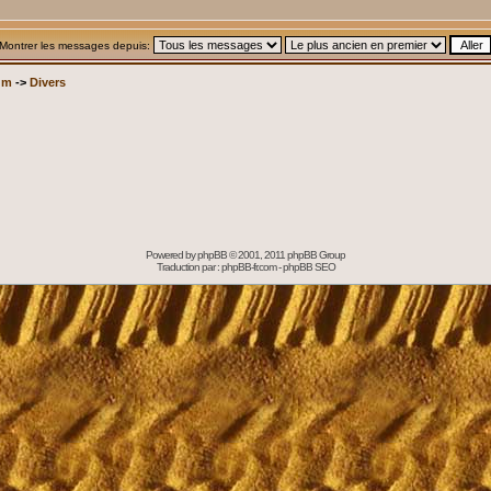
Montrer les messages depuis:
um
->
Divers
Powered by
phpBB
© 2001, 2011 phpBB Group
Traduction par :
phpBB-fr.com
-
phpBB SEO