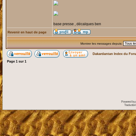
base presse , décalques ben
Revenir en haut de page
Montrer les messages depuis:
Dakardantan Index du For
Page
1
sur
1
Powered by
Traduction