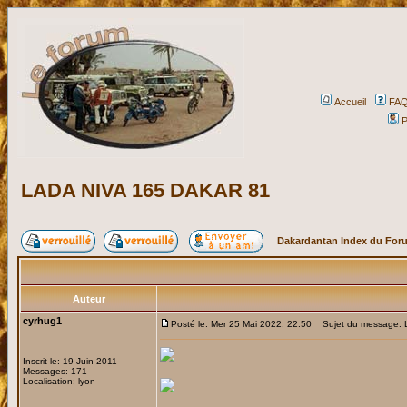
Accueil
FA
P
LADA NIVA 165 DAKAR 81
Dakardantan Index du For
Auteur
cyrhug1
Posté le: Mer 25 Mai 2022, 22:50
Sujet du message: 
Inscrit le: 19 Juin 2011
Messages: 171
Localisation: lyon