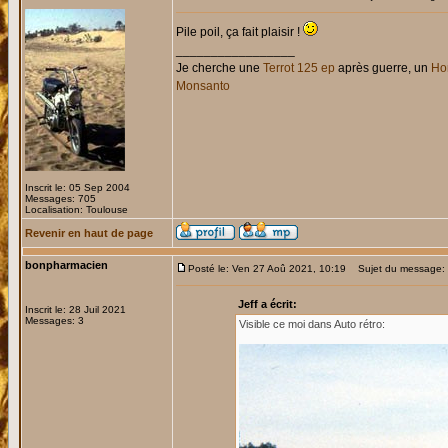
Pile poil, ça fait plaisir !
_________________
Je cherche une
Terrot 125 ep
après guerre, un
Hon
Monsanto
Inscrit le: 05 Sep 2004
Messages: 705
Localisation: Toulouse
Revenir en haut de page
bonpharmacien
Posté le: Ven 27 Aoû 2021, 10:19
Sujet du message: Re
Jeff a écrit:
Inscrit le: 28 Juil 2021
Messages: 3
Visible ce moi dans Auto rétro: