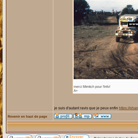
merci Mimitch pour l'info!
A+
je suis d'autant ravis que je peux enfin
https://ph
Revenir en haut de page