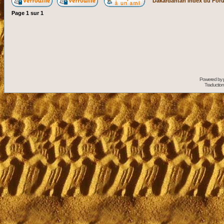
Dakardantan Index du For
Page
1
sur
1
Powered by
Traduction