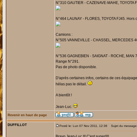
N°310 GAUTIER - CAZENAVE-MAHE, TOYOTA FJ45.
N°464 LAUNAY - FLORES, TOYOTA FJ45. Hors course
Camions :
N°505 VANNEVILLE - CHASSEL, MERCEDES 404 4
N°536 GAGNEBIEN - SAIGNAT - ROCHE, MAN 770 l
Range N°291.
Pas de photo disponible.
D'après certaines infos, certains de ces équipages
hélas pas le détail.
A bientôt !
Jean-Luc.
Revenir en haut de page
DUFFILLOT
Posté le: Lun 07 Nov 2011, 12:36
Sujet du message
Bravo Jean-Luc !!! C'est super!!!!