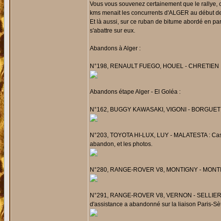
Vous vous souvenez certainement que le rallye, 
kms menait les concurrents d'ALGER au début des
Et là aussi, sur ce ruban de bitume abordé en par
s'abattre sur eux.
Abandons à Alger :
N°198, RENAULT FUEGO, HOUEL - CHRETIEN : D
Abandons étape Alger - El Goléa :
N°162, BUGGY KAWASAKI, VIGONI - BORGUET : P
N°203, TOYOTA HI-LUX, LUY - MALATESTA : Casse tr
abandon, et les photos.
N°280, RANGE-ROVER V8, MONTIGNY - MONTIGNY
N°291, RANGE-ROVER V8, VERNON - SELLIER : Pr
d'assistance a abandonné sur la liaison Paris-Sèt