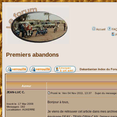
Accueil
FA
P
Premiers abandons
Dakardantan Index du For
Auteur
JEAN-LUC C.
Posté le: Ven 04 Nov 2011, 13:37
Sujet du message:
Bonjour à tous,
Inscrit le: 17 Mar 2008
Messages: 182
Localisation: AUXERRE
Je viens de retrouver cet article dans mes archi
équipage GEAY - TRAN-DINH-CAN, l'erreur para