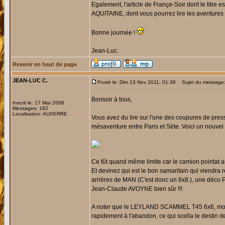
Egalement, l'article de Françe-Soir dont le titr
AQUITAINE, dont vous pourrez lire les aventures
Bonne journée !
Jean-Luc.
Revenir en haut de page
JEAN-LUC C.
Posté le: Dim 13 Nov 2011, 01:36
Sujet du message
Bonsoir à tous,
Inscrit le: 17 Mar 2008
Messages: 182
Localisation: AUXERRE
Vous avez du lire sur l'une des coupures de pr
mésaventure entre Paris et Sète. Voici un nouvel a
Ce fût quand même limite car le camion pointat a
Et devinez qui est le bon samaritain qui viendra 
arrières de MAN (C'est donc un 8x8.), une déco
Jean-Claude AVOYNE bien sûr !!!
A noter que le LEYLAND SCAMMEL T45 6x6, mote
rapidement à l'abandon, ce qui scella le dest