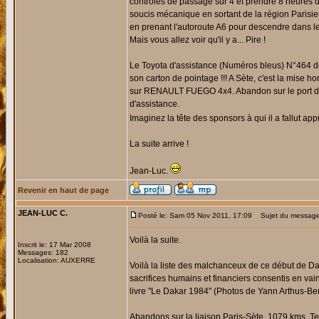
contrôles de passage sur 4 et prendre 8 heures d
soucis mécanique en sortant de la région Parisien
en prenant l'autoroute A6 pour descendre dans les
Mais vous allez voir qu'il y a... Pire !
Le Toyota d'assistance (Numéros bleus) N°464 de
son carton de pointage !!! A Sète, c'est la mis
sur RENAULT FUEGO 4x4. Abandon sur le port d'Al
d'assistance.
Imaginez la tête des sponsors à qui il a fallut ap
La suite arrive !
Jean-Luc.
Revenir en haut de page
JEAN-LUC C.
Posté le: Sam 05 Nov 2011, 17:09
Sujet du message
Voilà la suite.
Inscrit le: 17 Mar 2008
Messages: 182
Localisation: AUXERRE
Voilà la liste des malchanceux de ce début de Daka
sacrifices humains et financiers consentis en vai
livre "Le Dakar 1984" (Photos de Yann Arthus-Ber
Abandons sur la liaison Paris-Sète, 1079 kms. T