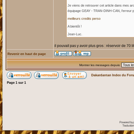
Je viens de retrouver cet article dans mes a
équipage GEAY - TRAN-DINH-CAN, l'erreur p
meilleurs credits perso
A bientôt !
Jean-Luc.
il pouvait pas y avoir plus gros : réservoir de 70 
Revenir en haut de page
Montrer les messages depuis:
Dakardantan Index du For
Page
1
sur
1
Powered by
Traduction