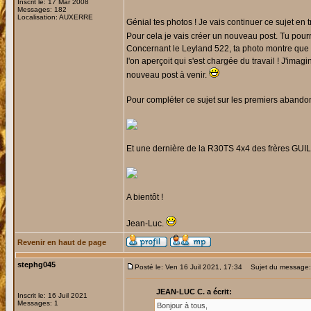
Inscrit le: 17 Mar 2008
Messages: 182
Localisation: AUXERRE
Génial tes photos ! Je vais continuer ce sujet en
Pour cela je vais créer un nouveau post. Tu pourra
Concernant le Leyland 522, ta photo montre que 
l'on aperçoit qui s'est chargée du travail ! J'im
nouveau post à venir.
Pour compléter ce sujet sur les premiers abando
Et une dernière de la R30TS 4x4 des frères GUI
A bientôt !
Jean-Luc.
Revenir en haut de page
stephg045
Posté le: Ven 16 Juil 2021, 17:34
Sujet du message: 
JEAN-LUC C. a écrit:
Inscrit le: 16 Juil 2021
Messages: 1
Bonjour à tous,