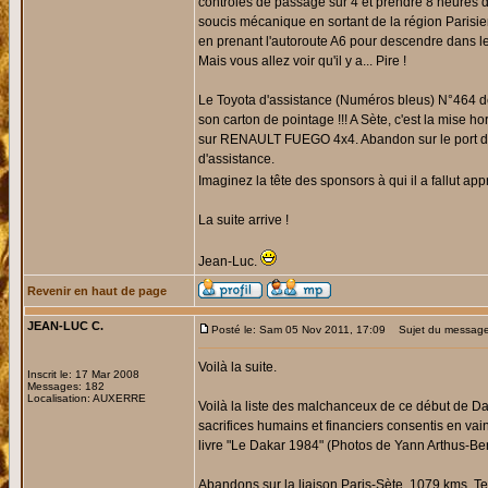
contrôles de passage sur 4 et prendre 8 heures d
soucis mécanique en sortant de la région Parisien
en prenant l'autoroute A6 pour descendre dans les
Mais vous allez voir qu'il y a... Pire !
Le Toyota d'assistance (Numéros bleus) N°464 de
son carton de pointage !!! A Sète, c'est la mis
sur RENAULT FUEGO 4x4. Abandon sur le port d'Al
d'assistance.
Imaginez la tête des sponsors à qui il a fallut ap
La suite arrive !
Jean-Luc.
Revenir en haut de page
JEAN-LUC C.
Posté le: Sam 05 Nov 2011, 17:09
Sujet du message
Voilà la suite.
Inscrit le: 17 Mar 2008
Messages: 182
Localisation: AUXERRE
Voilà la liste des malchanceux de ce début de Daka
sacrifices humains et financiers consentis en vai
livre "Le Dakar 1984" (Photos de Yann Arthus-Ber
Abandons sur la liaison Paris-Sète, 1079 kms. T