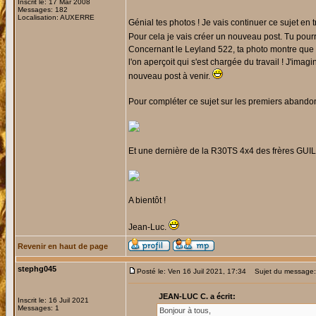
Inscrit le: 17 Mar 2008
Messages: 182
Localisation: AUXERRE
Génial tes photos ! Je vais continuer ce sujet en
Pour cela je vais créer un nouveau post. Tu pourra
Concernant le Leyland 522, ta photo montre que 
l'on aperçoit qui s'est chargée du travail ! J'im
nouveau post à venir.
Pour compléter ce sujet sur les premiers abando
Et une dernière de la R30TS 4x4 des frères GUI
A bientôt !
Jean-Luc.
Revenir en haut de page
stephg045
Posté le: Ven 16 Juil 2021, 17:34
Sujet du message: 
JEAN-LUC C. a écrit:
Inscrit le: 16 Juil 2021
Messages: 1
Bonjour à tous,