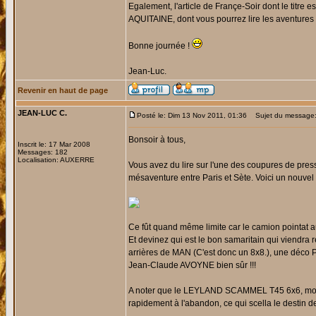
Egalement, l'article de Françe-Soir dont le titr
AQUITAINE, dont vous pourrez lire les aventures
Bonne journée !
Jean-Luc.
Revenir en haut de page
JEAN-LUC C.
Posté le: Dim 13 Nov 2011, 01:36
Sujet du message
Bonsoir à tous,
Inscrit le: 17 Mar 2008
Messages: 182
Localisation: AUXERRE
Vous avez du lire sur l'une des coupures de pr
mésaventure entre Paris et Sète. Voici un nouvel a
Ce fût quand même limite car le camion pointat a
Et devinez qui est le bon samaritain qui viendra 
arrières de MAN (C'est donc un 8x8.), une déco
Jean-Claude AVOYNE bien sûr !!!
A noter que le LEYLAND SCAMMEL T45 6x6, mote
rapidement à l'abandon, ce qui scella le dest