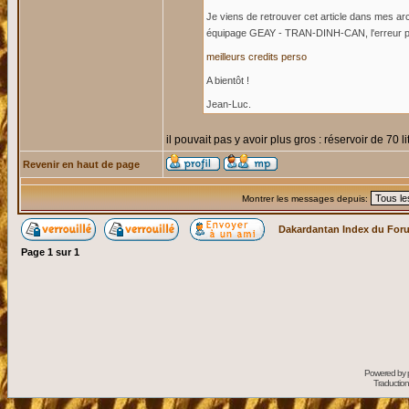
Je viens de retrouver cet article dans mes a
équipage GEAY - TRAN-DINH-CAN, l'erreur p
meilleurs credits perso
A bientôt !
Jean-Luc.
il pouvait pas y avoir plus gros : réservoir de 70 
Revenir en haut de page
Montrer les messages depuis:
Dakardantan Index du For
Page
1
sur
1
Powered by
Traduction