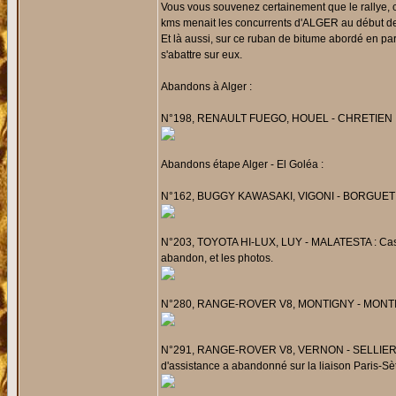
Vous vous souvenez certainement que le rallye, 
kms menait les concurrents d'ALGER au début des
Et là aussi, sur ce ruban de bitume abordé en par
s'abattre sur eux.
Abandons à Alger :
N°198, RENAULT FUEGO, HOUEL - CHRETIEN : D
Abandons étape Alger - El Goléa :
N°162, BUGGY KAWASAKI, VIGONI - BORGUET : P
N°203, TOYOTA HI-LUX, LUY - MALATESTA : Casse tr
abandon, et les photos.
N°280, RANGE-ROVER V8, MONTIGNY - MONTIGNY
N°291, RANGE-ROVER V8, VERNON - SELLIER : Pr
d'assistance a abandonné sur la liaison Paris-Sèt