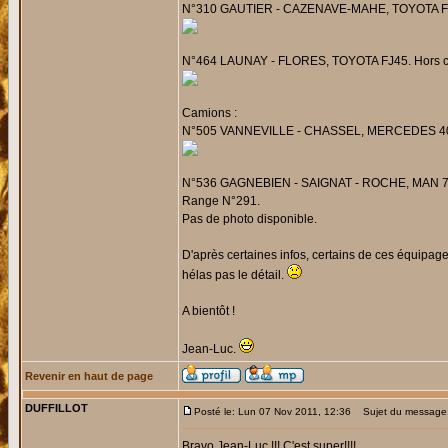
N°310 GAUTIER - CAZENAVE-MAHE, TOYOTA FJ45.
N°464 LAUNAY - FLORES, TOYOTA FJ45. Hors course
Camions :
N°505 VANNEVILLE - CHASSEL, MERCEDES 404 4
N°536 GAGNEBIEN - SAIGNAT - ROCHE, MAN 770 l
Range N°291.
Pas de photo disponible.
D'après certaines infos, certains de ces équipages
hélas pas le détail.
A bientôt !
Jean-Luc.
Revenir en haut de page
DUFFILLOT
Posté le: Lun 07 Nov 2011, 12:36
Sujet du message
Bravo Jean-Luc !!! C'est super!!!!