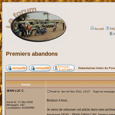
Accueil
FA
P
Premiers abandons
Dakardantan Index du For
Auteur
JEAN-LUC C.
Posté le: Ven 04 Nov 2011, 13:37
Sujet du message:
Bonjour à tous,
Inscrit le: 17 Mar 2008
Messages: 182
Localisation: AUXERRE
Je viens de retrouver cet article dans mes archi
équipage GEAY - TRAN-DINH-CAN, l'erreur para