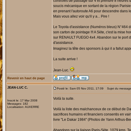
contrôles de passage sur 4 et prendre 8 heures d
soucis mécanique en sortant de la région Parisien
en prenant l'autoroute A6 pour descendre dans les
Mais vous allez voir qu'il y a... Pire !
Le Toyota d'assistance (Numéros bleus) N°464 de
son carton de pointage !!! A Sète, c'est la mis
sur RENAULT FUEGO 4x4. Abandon sur le port d'Al
d'assistance.
Imaginez la tête des sponsors à qui il a fallut ap
La suite arrive !
Jean-Luc.
Revenir en haut de page
JEAN-LUC C.
Posté le: Sam 05 Nov 2011, 17:09
Sujet du message
Voilà la suite.
Inscrit le: 17 Mar 2008
Messages: 182
Localisation: AUXERRE
Voilà la liste des malchanceux de ce début de Daka
sacrifices humains et financiers consentis en vai
livre "Le Dakar 1984" (Photos de Yann Arthus-Ber
Abandons sur la liaison Paris-Sète, 1079 kms. T