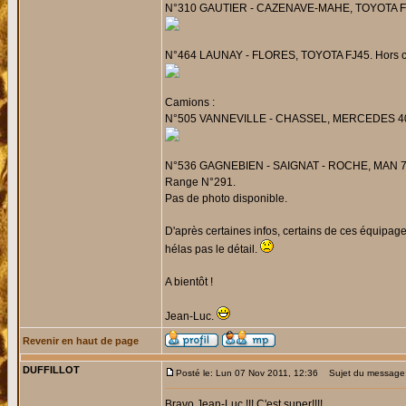
N°310 GAUTIER - CAZENAVE-MAHE, TOYOTA FJ45.
N°464 LAUNAY - FLORES, TOYOTA FJ45. Hors course
Camions :
N°505 VANNEVILLE - CHASSEL, MERCEDES 404 4
N°536 GAGNEBIEN - SAIGNAT - ROCHE, MAN 770 l
Range N°291.
Pas de photo disponible.
D'après certaines infos, certains de ces équipages
hélas pas le détail.
A bientôt !
Jean-Luc.
Revenir en haut de page
DUFFILLOT
Posté le: Lun 07 Nov 2011, 12:36
Sujet du message
Bravo Jean-Luc !!! C'est super!!!!