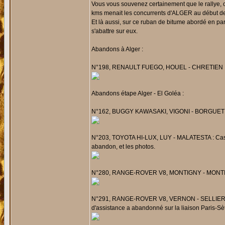
Vous vous souvenez certainement que le rallye, 
kms menait les concurrents d'ALGER au début des
Et là aussi, sur ce ruban de bitume abordé en par
s'abattre sur eux.
Abandons à Alger :
N°198, RENAULT FUEGO, HOUEL - CHRETIEN : D
Abandons étape Alger - El Goléa :
N°162, BUGGY KAWASAKI, VIGONI - BORGUET : P
N°203, TOYOTA HI-LUX, LUY - MALATESTA : Casse tr
abandon, et les photos.
N°280, RANGE-ROVER V8, MONTIGNY - MONTIGNY
N°291, RANGE-ROVER V8, VERNON - SELLIER : Pr
d'assistance a abandonné sur la liaison Paris-Sèt