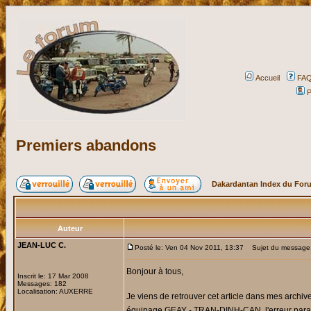
Accueil
FA
P
Premiers abandons
Dakardantan Index du For
Auteur
JEAN-LUC C.
Posté le: Ven 04 Nov 2011, 13:37
Sujet du message:
Bonjour à tous,
Inscrit le: 17 Mar 2008
Messages: 182
Localisation: AUXERRE
Je viens de retrouver cet article dans mes archi
équipage GEAY - TRAN-DINH-CAN, l'erreur para