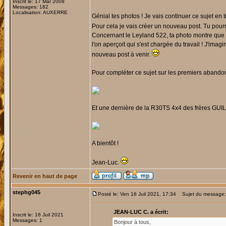
Inscrit le: 17 Mar 2008
Messages: 182
Localisation: AUXERRE
Génial tes photos ! Je vais continuer ce sujet en
Pour cela je vais créer un nouveau post. Tu pourra
Concernant le Leyland 522, ta photo montre que 
l'on aperçoit qui s'est chargée du travail ! J'im
nouveau post à venir.
Pour compléter ce sujet sur les premiers abando
Et une dernière de la R30TS 4x4 des frères GUI
A bientôt !
Jean-Luc.
Revenir en haut de page
stephg045
Posté le: Ven 16 Juil 2021, 17:34
Sujet du message: 
JEAN-LUC C. a écrit:
Inscrit le: 16 Juil 2021
Messages: 1
Bonjour à tous,