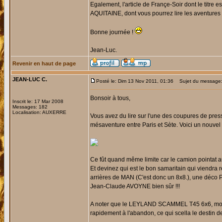
Egalement, l'article de Françe-Soir dont le titr
AQUITAINE, dont vous pourrez lire les aventures
Bonne journée !
Jean-Luc.
Revenir en haut de page
JEAN-LUC C.
Posté le: Dim 13 Nov 2011, 01:36
Sujet du message
Bonsoir à tous,
Inscrit le: 17 Mar 2008
Messages: 182
Localisation: AUXERRE
Vous avez du lire sur l'une des coupures de pr
mésaventure entre Paris et Sète. Voici un nouvel a
Ce fût quand même limite car le camion pointat a
Et devinez qui est le bon samaritain qui viendra 
arrières de MAN (C'est donc un 8x8.), une déco
Jean-Claude AVOYNE bien sûr !!!
A noter que le LEYLAND SCAMMEL T45 6x6, mote
rapidement à l'abandon, ce qui scella le dest