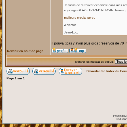
Je viens de retrouver cet article dans mes a
équipage GEAY - TRAN-DINH-CAN, l'erreur p
meilleurs credits perso
A bientôt !
Jean-Luc.
il pouvait pas y avoir plus gros : réservoir de 70 
Revenir en haut de page
Montrer les messages depuis:
Dakardantan Index du For
Page
1
sur
1
Powered by
Traduction