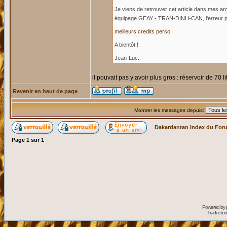
Je viens de retrouver cet article dans mes a
équipage GEAY - TRAN-DINH-CAN, l'erreur p
meilleurs credits perso
A bientôt !
Jean-Luc.
il pouvait pas y avoir plus gros : réservoir de 70 
Revenir en haut de page
Montrer les messages depuis:
Dakardantan Index du For
Page
1
sur
1
Powered by
Traduction