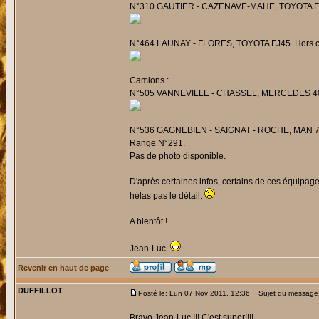
N°310 GAUTIER - CAZENAVE-MAHE, TOYOTA FJ45.
N°464 LAUNAY - FLORES, TOYOTA FJ45. Hors course
Camions :
N°505 VANNEVILLE - CHASSEL, MERCEDES 404 4
N°536 GAGNEBIEN - SAIGNAT - ROCHE, MAN 770 l
Range N°291.
Pas de photo disponible.
D'après certaines infos, certains de ces équipages
hélas pas le détail.
A bientôt !
Jean-Luc.
Revenir en haut de page
DUFFILLOT
Posté le: Lun 07 Nov 2011, 12:36
Sujet du message
Bravo Jean-Luc !!! C'est super!!!!