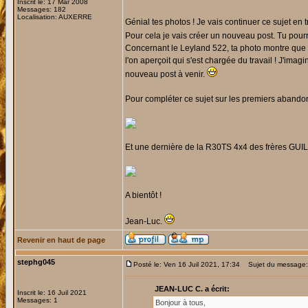
Inscrit le: 17 Mar 2008
Messages: 182
Localisation: AUXERRE
Génial tes photos ! Je vais continuer ce sujet en
Pour cela je vais créer un nouveau post. Tu pourra
Concernant le Leyland 522, ta photo montre que 
l'on aperçoit qui s'est chargée du travail ! J'im
nouveau post à venir.
Pour compléter ce sujet sur les premiers abando
Et une dernière de la R30TS 4x4 des frères GUI
A bientôt !
Jean-Luc.
Revenir en haut de page
stephg045
Posté le: Ven 16 Juil 2021, 17:34
Sujet du message: 
JEAN-LUC C. a écrit:
Inscrit le: 16 Juil 2021
Messages: 1
Bonjour à tous,