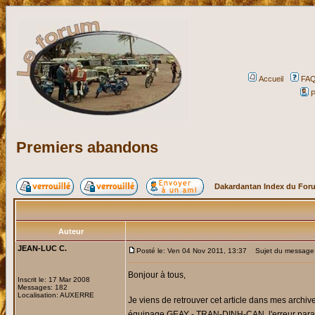
Accueil
FA
P
Premiers abandons
Dakardantan Index du For
Auteur
JEAN-LUC C.
Posté le: Ven 04 Nov 2011, 13:37
Sujet du message:
Bonjour à tous,
Inscrit le: 17 Mar 2008
Messages: 182
Localisation: AUXERRE
Je viens de retrouver cet article dans mes archi
équipage GEAY - TRAN-DINH-CAN, l'erreur para