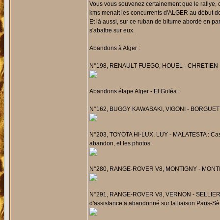
Vous vous souvenez certainement que le rallye, 
kms menait les concurrents d'ALGER au début des
Et là aussi, sur ce ruban de bitume abordé en par
s'abattre sur eux.
Abandons à Alger :
N°198, RENAULT FUEGO, HOUEL - CHRETIEN : D
Abandons étape Alger - El Goléa :
N°162, BUGGY KAWASAKI, VIGONI - BORGUET : P
N°203, TOYOTA HI-LUX, LUY - MALATESTA : Casse tr
abandon, et les photos.
N°280, RANGE-ROVER V8, MONTIGNY - MONTIGNY
N°291, RANGE-ROVER V8, VERNON - SELLIER : Pr
d'assistance a abandonné sur la liaison Paris-Sèt