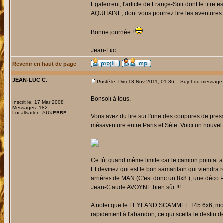
Egalement, l'article de Françe-Soir dont le titr
AQUITAINE, dont vous pourrez lire les aventures
Bonne journée !
Jean-Luc.
Revenir en haut de page
JEAN-LUC C.
Posté le: Dim 13 Nov 2011, 01:36
Sujet du message
Bonsoir à tous,
Inscrit le: 17 Mar 2008
Messages: 182
Localisation: AUXERRE
Vous avez du lire sur l'une des coupures de pr
mésaventure entre Paris et Sète. Voici un nouvel a
Ce fût quand même limite car le camion pointat a
Et devinez qui est le bon samaritain qui viendra 
arrières de MAN (C'est donc un 8x8.), une déco
Jean-Claude AVOYNE bien sûr !!!
A noter que le LEYLAND SCAMMEL T45 6x6, mote
rapidement à l'abandon, ce qui scella le dest