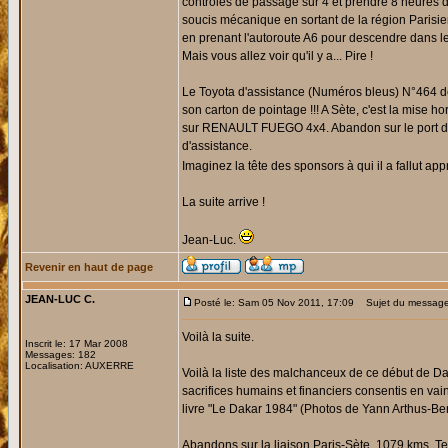
contrôles de passage sur 4 et prendre 8 heures d
soucis mécanique en sortant de la région Parisien
en prenant l'autoroute A6 pour descendre dans les
Mais vous allez voir qu'il y a... Pire !
Le Toyota d'assistance (Numéros bleus) N°464 de
son carton de pointage !!! A Sète, c'est la mis
sur RENAULT FUEGO 4x4. Abandon sur le port d'Al
d'assistance.
Imaginez la tête des sponsors à qui il a fallut ap
La suite arrive !
Jean-Luc.
Revenir en haut de page
JEAN-LUC C.
Posté le: Sam 05 Nov 2011, 17:09
Sujet du message
Voilà la suite.
Inscrit le: 17 Mar 2008
Messages: 182
Localisation: AUXERRE
Voilà la liste des malchanceux de ce début de Daka
sacrifices humains et financiers consentis en vai
livre "Le Dakar 1984" (Photos de Yann Arthus-Ber
Abandons sur la liaison Paris-Sète, 1079 kms. T