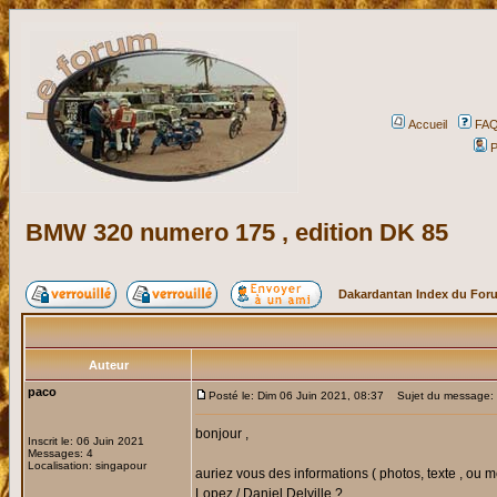
Accueil
FA
P
BMW 320 numero 175 , edition DK 85
Dakardantan Index du For
Auteur
paco
Posté le: Dim 06 Juin 2021, 08:37
Sujet du message: 
bonjour ,
Inscrit le: 06 Juin 2021
Messages: 4
Localisation: singapour
auriez vous des informations ( photos, texte , ou
Lopez / Daniel Delville ?