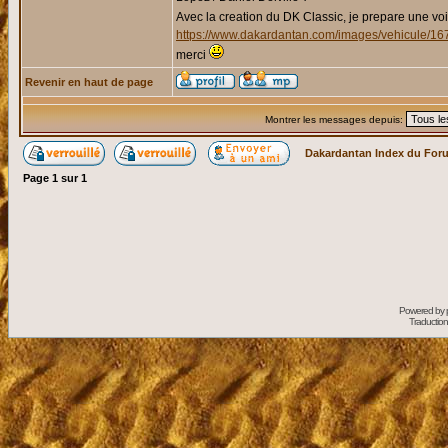
Avec la creation du DK Classic, je prepare une voi
https://www.dakardantan.com/images/vehicule/16
merci
Revenir en haut de page
Montrer les messages depuis:
Dakardantan Index du For
Page
1
sur
1
Powered by
Traduction