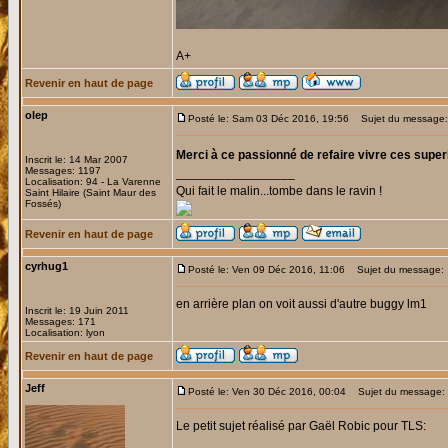
A+
Revenir en haut de page
olep
Posté le: Sam 03 Déc 2016, 19:56
Sujet du message:
Merci à ce passionné de refaire vivre ces super
Inscrit le: 14 Mar 2007
Messages: 1197
_________________
Localisation: 94 - La Varenne
Qui fait le malin...tombe dans le ravin !
Saint Hilaire (Saint Maur des
Fossés)
Revenir en haut de page
cyrhug1
Posté le: Ven 09 Déc 2016, 11:06
Sujet du message:
en arrière plan on voit aussi d'autre buggy lm1
Inscrit le: 19 Juin 2011
Messages: 171
Localisation: lyon
Revenir en haut de page
Jeff
Posté le: Ven 30 Déc 2016, 00:04
Sujet du message:
Le petit sujet réalisé par Gaël Robic pour TLS: