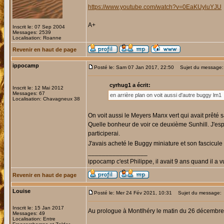
https://www.youtube.com/watch?v=0EaKUyluYJU
A+
Inscrit le: 07 Sep 2004
Messages: 2539
Localisation: Roanne
Revenir en haut de page
ippocamp
Posté le: Sam 07 Jan 2017, 22:50
Sujet du message:
cyrhug1 a écrit:
Inscrit le: 12 Mai 2012
Messages: 67
en arrière plan on voit aussi d'autre buggy lm1
Localisation: Chavagneux 38
On voit aussi le Meyers Manx vert qui avait prêté 
Quelle bonheur de voir ce deuxième Sunhill. J'espè
participerai.
J'avais acheté le Buggy miniature et son fascicule
_________________
ippocamp c'est Philippe, il avait 9 ans quand il a v
Revenir en haut de page
Louise
Posté le: Mer 24 Fév 2021, 10:31
Sujet du message:
Inscrit le: 15 Jan 2017
Au prologue à Montlhéry le matin du 26 décembr
Messages: 49
Localisation: Entre