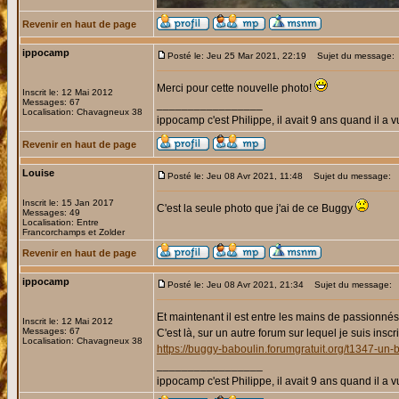
Revenir en haut de page
ippocamp
Posté le: Jeu 25 Mar 2021, 22:19
Sujet du message:
Merci pour cette nouvelle photo!
Inscrit le: 12 Mai 2012
Messages: 67
_________________
Localisation: Chavagneux 38
ippocamp c'est Philippe, il avait 9 ans quand il a v
Revenir en haut de page
Louise
Posté le: Jeu 08 Avr 2021, 11:48
Sujet du message:
Inscrit le: 15 Jan 2017
C'est la seule photo que j'ai de ce Buggy
Messages: 49
Localisation: Entre
Francorchamps et Zolder
Revenir en haut de page
ippocamp
Posté le: Jeu 08 Avr 2021, 21:34
Sujet du message:
Et maintenant il est entre les mains de passionné
Inscrit le: 12 Mai 2012
Messages: 67
C'est là, sur un autre forum sur lequel je suis inscri
Localisation: Chavagneux 38
https://buggy-baboulin.forumgratuit.org/t1347-u
_________________
ippocamp c'est Philippe, il avait 9 ans quand il a v