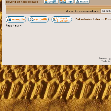
Revenir en haut de page
Montrer les messages depuis:
Dakardantan Index du For
Page
4
sur
4
Powered by
Traduction