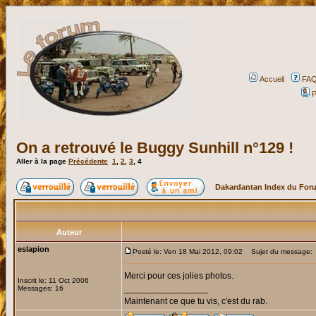
Accueil
FA
P
On a retrouvé le Buggy Sunhill n°129 !
Aller à la page
Précédente
1
,
2
,
3
,
4
Dakardantan Index du For
Auteur
eslapion
Posté le: Ven 18 Mai 2012, 09:02
Sujet du message:
Merci pour ces jolies photos.
Inscrit le: 11 Oct 2006
_________________
Messages: 16
Maintenant ce que tu vis, c'est du rab.