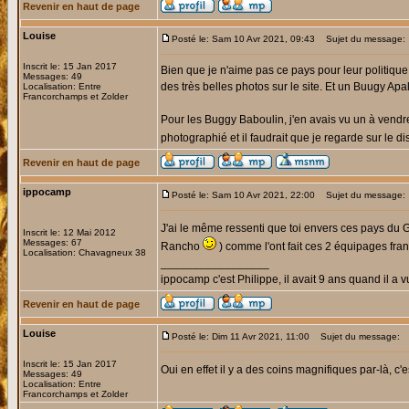
Revenir en haut de page
Louise
Posté le: Sam 10 Avr 2021, 09:43
Sujet du message:
Inscrit le: 15 Jan 2017
Bien que je n'aime pas ce pays pour leur politique,
Messages: 49
des très belles photos sur le site. Et un Buugy Apal
Localisation: Entre
Francorchamps et Zolder
Pour les Buggy Baboulin, j'en avais vu un à vend
photographié et il faudrait que je regarde sur le di
Revenir en haut de page
ippocamp
Posté le: Sam 10 Avr 2021, 22:00
Sujet du message:
J'ai le même ressenti que toi envers ces pays du 
Inscrit le: 12 Mai 2012
Messages: 67
Rancho
) comme l'ont fait ces 2 équipages fran
Localisation: Chavagneux 38
_________________
ippocamp c'est Philippe, il avait 9 ans quand il a v
Revenir en haut de page
Louise
Posté le: Dim 11 Avr 2021, 11:00
Sujet du message:
Inscrit le: 15 Jan 2017
Oui en effet il y a des coins magnifiques par-là, 
Messages: 49
Localisation: Entre
Francorchamps et Zolder