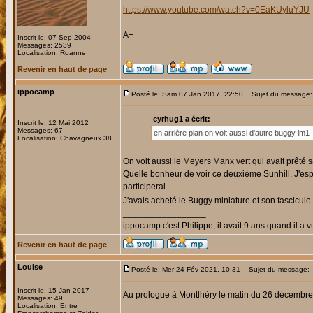
https://www.youtube.com/watch?v=0EaKUyluYJU
A+
Inscrit le: 07 Sep 2004
Messages: 2539
Localisation: Roanne
Revenir en haut de page
ippocamp
Posté le: Sam 07 Jan 2017, 22:50
Sujet du message:
cyrhug1 a écrit:
Inscrit le: 12 Mai 2012
Messages: 67
en arrière plan on voit aussi d'autre buggy lm1
Localisation: Chavagneux 38
On voit aussi le Meyers Manx vert qui avait prêté 
Quelle bonheur de voir ce deuxième Sunhill. J'espè
participerai.
J'avais acheté le Buggy miniature et son fascicule
_________________
ippocamp c'est Philippe, il avait 9 ans quand il a v
Revenir en haut de page
Louise
Posté le: Mer 24 Fév 2021, 10:31
Sujet du message:
Inscrit le: 15 Jan 2017
Au prologue à Montlhéry le matin du 26 décembr
Messages: 49
Localisation: Entre