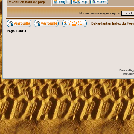
Revenir en haut de page
Montrer les messages depuis:
Dakardantan Index du For
Page
4
sur
4
Powered by
Traduction