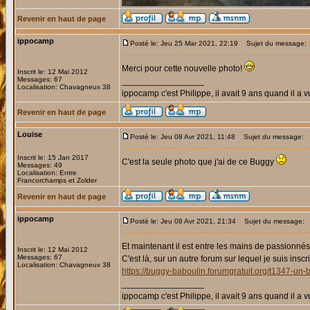
Revenir en haut de page
ippocamp
Posté le: Jeu 25 Mar 2021, 22:19
Sujet du message:
Merci pour cette nouvelle photo!
Inscrit le: 12 Mai 2012
Messages: 67
_________________
Localisation: Chavagneux 38
ippocamp c'est Philippe, il avait 9 ans quand il a v
Revenir en haut de page
Louise
Posté le: Jeu 08 Avr 2021, 11:48
Sujet du message:
Inscrit le: 15 Jan 2017
C'est la seule photo que j'ai de ce Buggy
Messages: 49
Localisation: Entre
Francorchamps et Zolder
Revenir en haut de page
ippocamp
Posté le: Jeu 08 Avr 2021, 21:34
Sujet du message:
Et maintenant il est entre les mains de passionné
Inscrit le: 12 Mai 2012
Messages: 67
C'est là, sur un autre forum sur lequel je suis inscri
Localisation: Chavagneux 38
https://buggy-baboulin.forumgratuit.org/t1347-u
_________________
ippocamp c'est Philippe, il avait 9 ans quand il a v