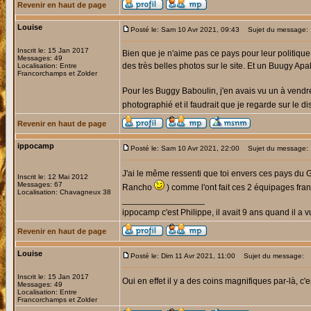
Revenir en haut de page
Louise
Posté le: Sam 10 Avr 2021, 09:43
Sujet du message:
Inscrit le: 15 Jan 2017
Bien que je n'aime pas ce pays pour leur politique,
Messages: 49
des très belles photos sur le site. Et un Buugy Apal
Localisation: Entre
Francorchamps et Zolder
Pour les Buggy Baboulin, j'en avais vu un à vend
photographié et il faudrait que je regarde sur le di
Revenir en haut de page
ippocamp
Posté le: Sam 10 Avr 2021, 22:00
Sujet du message:
J'ai le même ressenti que toi envers ces pays du 
Inscrit le: 12 Mai 2012
Messages: 67
Rancho
) comme l'ont fait ces 2 équipages fran
Localisation: Chavagneux 38
_________________
ippocamp c'est Philippe, il avait 9 ans quand il a v
Revenir en haut de page
Louise
Posté le: Dim 11 Avr 2021, 11:00
Sujet du message:
Inscrit le: 15 Jan 2017
Oui en effet il y a des coins magnifiques par-là, 
Messages: 49
Localisation: Entre
Francorchamps et Zolder