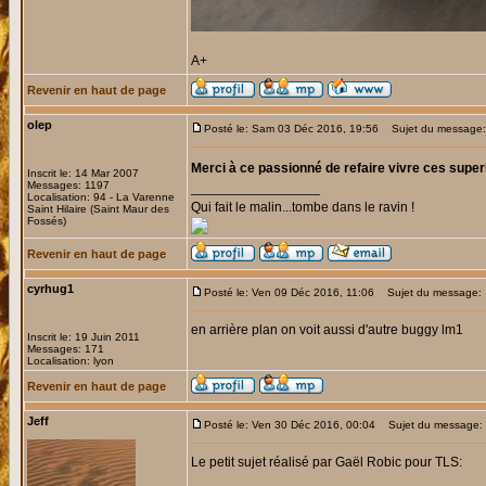
A+
Revenir en haut de page
olep
Posté le: Sam 03 Déc 2016, 19:56
Sujet du message:
Merci à ce passionné de refaire vivre ces super
Inscrit le: 14 Mar 2007
Messages: 1197
_________________
Localisation: 94 - La Varenne
Qui fait le malin...tombe dans le ravin !
Saint Hilaire (Saint Maur des
Fossés)
Revenir en haut de page
cyrhug1
Posté le: Ven 09 Déc 2016, 11:06
Sujet du message:
en arrière plan on voit aussi d'autre buggy lm1
Inscrit le: 19 Juin 2011
Messages: 171
Localisation: lyon
Revenir en haut de page
Jeff
Posté le: Ven 30 Déc 2016, 00:04
Sujet du message:
Le petit sujet réalisé par Gaël Robic pour TLS: