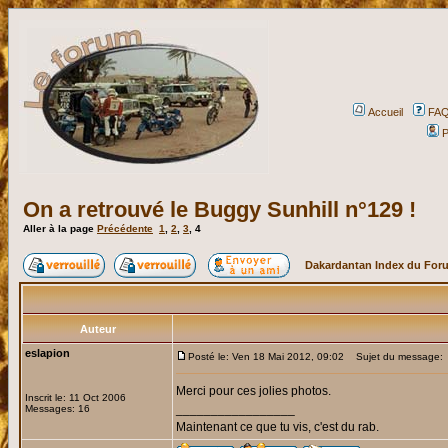
Accueil
FA
P
On a retrouvé le Buggy Sunhill n°129 !
Aller à la page
Précédente
1
,
2
,
3
,
4
Dakardantan Index du For
Auteur
eslapion
Posté le: Ven 18 Mai 2012, 09:02
Sujet du message:
Merci pour ces jolies photos.
Inscrit le: 11 Oct 2006
_________________
Messages: 16
Maintenant ce que tu vis, c'est du rab.