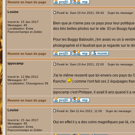
Revenir en haut de page
Louise
Posté le: Sam 10 Avr 2021, 09:43
Sujet du message:
Inscrit le: 15 Jan 2017
Bien que je n'aime pas ce pays pour leur politique,
Messages: 49
des très belles photos sur le site. Et un Buugy Apal
Localisation: Entre
Francorchamps et Zolder
Pour les Buggy Baboulin, j'en avais vu un à vend
photographié et il faudrait que je regarde sur le di
Revenir en haut de page
ippocamp
Posté le: Sam 10 Avr 2021, 22:00
Sujet du message:
J'ai le même ressenti que toi envers ces pays du 
Inscrit le: 12 Mai 2012
Messages: 67
Rancho
) comme l'ont fait ces 2 équipages fran
Localisation: Chavagneux 38
_________________
ippocamp c'est Philippe, il avait 9 ans quand il a v
Revenir en haut de page
Louise
Posté le: Dim 11 Avr 2021, 11:00
Sujet du message:
Inscrit le: 15 Jan 2017
Oui en effet il y a des coins magnifiques par-là, 
Messages: 49
Localisation: Entre
Francorchamps et Zolder