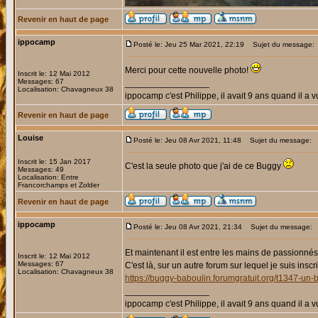
Revenir en haut de page
ippocamp
Posté le: Jeu 25 Mar 2021, 22:19
Sujet du message:
Merci pour cette nouvelle photo!
Inscrit le: 12 Mai 2012
Messages: 67
_________________
Localisation: Chavagneux 38
ippocamp c'est Philippe, il avait 9 ans quand il a v
Revenir en haut de page
Louise
Posté le: Jeu 08 Avr 2021, 11:48
Sujet du message:
Inscrit le: 15 Jan 2017
C'est la seule photo que j'ai de ce Buggy
Messages: 49
Localisation: Entre
Francorchamps et Zolder
Revenir en haut de page
ippocamp
Posté le: Jeu 08 Avr 2021, 21:34
Sujet du message:
Et maintenant il est entre les mains de passionné
Inscrit le: 12 Mai 2012
Messages: 67
C'est là, sur un autre forum sur lequel je suis inscri
Localisation: Chavagneux 38
https://buggy-baboulin.forumgratuit.org/t1347-u
_________________
ippocamp c'est Philippe, il avait 9 ans quand il a v