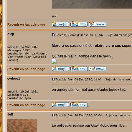
A+
Revenir en haut de page
olep
Posté le: Sam 03 Déc 2016, 19:56
Sujet du message:
Merci à ce passionné de refaire vivre ces super
Inscrit le: 14 Mar 2007
Messages: 1197
_________________
Localisation: 94 - La Varenne
Qui fait le malin...tombe dans le ravin !
Saint Hilaire (Saint Maur des
Fossés)
Revenir en haut de page
cyrhug1
Posté le: Ven 09 Déc 2016, 11:06
Sujet du message:
en arrière plan on voit aussi d'autre buggy lm1
Inscrit le: 19 Juin 2011
Messages: 171
Localisation: lyon
Revenir en haut de page
Jeff
Posté le: Ven 30 Déc 2016, 00:04
Sujet du message:
Le petit sujet réalisé par Gaël Robic pour TLS: