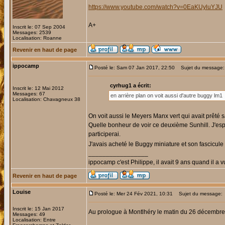
https://www.youtube.com/watch?v=0EaKUyluYJU
A+
Inscrit le: 07 Sep 2004
Messages: 2539
Localisation: Roanne
Revenir en haut de page
ippocamp
Posté le: Sam 07 Jan 2017, 22:50
Sujet du message:
cyrhug1 a écrit:
Inscrit le: 12 Mai 2012
Messages: 67
en arrière plan on voit aussi d'autre buggy lm1
Localisation: Chavagneux 38
On voit aussi le Meyers Manx vert qui avait prêté 
Quelle bonheur de voir ce deuxième Sunhill. J'espè
participerai.
J'avais acheté le Buggy miniature et son fascicule
_________________
ippocamp c'est Philippe, il avait 9 ans quand il a v
Revenir en haut de page
Louise
Posté le: Mer 24 Fév 2021, 10:31
Sujet du message:
Inscrit le: 15 Jan 2017
Au prologue à Montlhéry le matin du 26 décembr
Messages: 49
Localisation: Entre