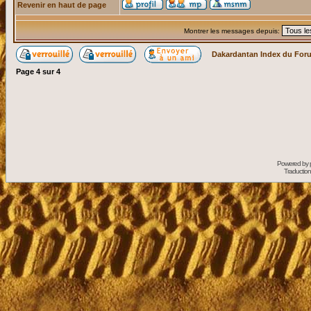
Revenir en haut de page
Montrer les messages depuis:
Dakardantan Index du For
Page
4
sur
4
Powered by
Traduction