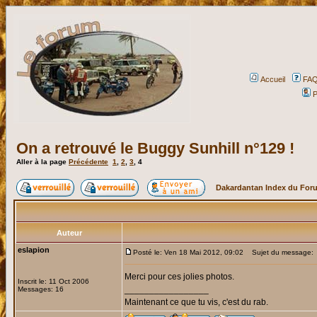
Accueil
FA
P
On a retrouvé le Buggy Sunhill n°129 !
Aller à la page
Précédente
1
,
2
,
3
,
4
Dakardantan Index du For
Auteur
eslapion
Posté le: Ven 18 Mai 2012, 09:02
Sujet du message:
Merci pour ces jolies photos.
Inscrit le: 11 Oct 2006
_________________
Messages: 16
Maintenant ce que tu vis, c'est du rab.