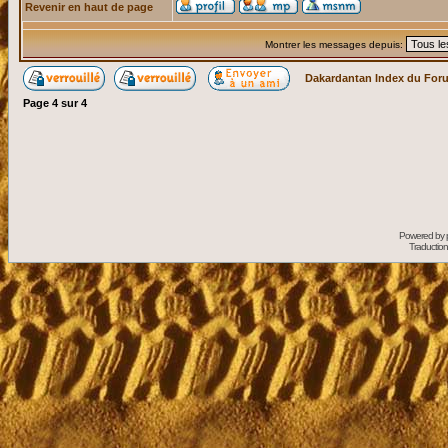
Revenir en haut de page
Montrer les messages depuis:
Dakardantan Index du For
Page
4
sur
4
Powered by
Traduction