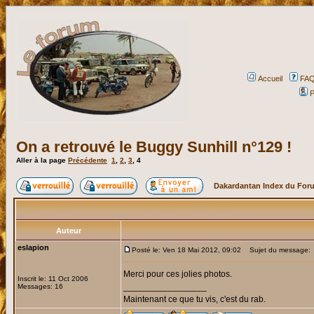
Accueil
FA
P
On a retrouvé le Buggy Sunhill n°129 !
Aller à la page
Précédente
1
,
2
,
3
,
4
Dakardantan Index du For
Auteur
eslapion
Posté le: Ven 18 Mai 2012, 09:02
Sujet du message:
Merci pour ces jolies photos.
Inscrit le: 11 Oct 2006
_________________
Messages: 16
Maintenant ce que tu vis, c'est du rab.