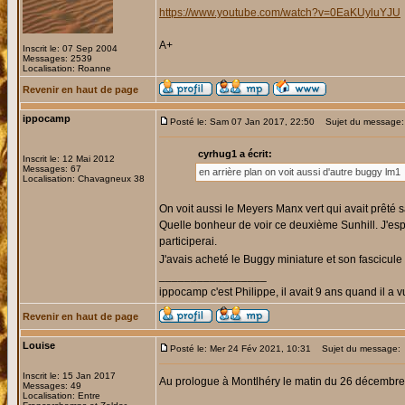
https://www.youtube.com/watch?v=0EaKUyluYJU
A+
Inscrit le: 07 Sep 2004
Messages: 2539
Localisation: Roanne
Revenir en haut de page
ippocamp
Posté le: Sam 07 Jan 2017, 22:50
Sujet du message:
cyrhug1 a écrit:
Inscrit le: 12 Mai 2012
Messages: 67
en arrière plan on voit aussi d'autre buggy lm1
Localisation: Chavagneux 38
On voit aussi le Meyers Manx vert qui avait prêté 
Quelle bonheur de voir ce deuxième Sunhill. J'espè
participerai.
J'avais acheté le Buggy miniature et son fascicule
_________________
ippocamp c'est Philippe, il avait 9 ans quand il a v
Revenir en haut de page
Louise
Posté le: Mer 24 Fév 2021, 10:31
Sujet du message:
Inscrit le: 15 Jan 2017
Au prologue à Montlhéry le matin du 26 décembr
Messages: 49
Localisation: Entre