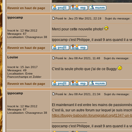
Revenir en haut de page
ippocamp
Posté le: Jeu 25 Mar 2021, 22:19
Sujet du message:
Merci pour cette nouvelle photo!
Inscrit le: 12 Mai 2012
Messages: 67
_________________
Localisation: Chavagneux 38
ippocamp c'est Philippe, il avait 9 ans quand il a v
Revenir en haut de page
Louise
Posté le: Jeu 08 Avr 2021, 11:48
Sujet du message:
Inscrit le: 15 Jan 2017
C'est la seule photo que j'ai de ce Buggy
Messages: 49
Localisation: Entre
Francorchamps et Zolder
Revenir en haut de page
ippocamp
Posté le: Jeu 08 Avr 2021, 21:34
Sujet du message:
Et maintenant il est entre les mains de passionné
Inscrit le: 12 Mai 2012
Messages: 67
C'est là, sur un autre forum sur lequel je suis inscri
Localisation: Chavagneux 38
https://buggy-baboulin.forumgratuit.org/t1347-u
_________________
ippocamp c'est Philippe, il avait 9 ans quand il a v