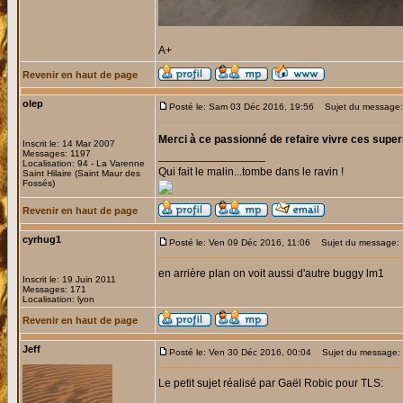
A+
Revenir en haut de page
olep
Posté le: Sam 03 Déc 2016, 19:56
Sujet du message:
Merci à ce passionné de refaire vivre ces super
Inscrit le: 14 Mar 2007
Messages: 1197
_________________
Localisation: 94 - La Varenne
Qui fait le malin...tombe dans le ravin !
Saint Hilaire (Saint Maur des
Fossés)
Revenir en haut de page
cyrhug1
Posté le: Ven 09 Déc 2016, 11:06
Sujet du message:
en arrière plan on voit aussi d'autre buggy lm1
Inscrit le: 19 Juin 2011
Messages: 171
Localisation: lyon
Revenir en haut de page
Jeff
Posté le: Ven 30 Déc 2016, 00:04
Sujet du message:
Le petit sujet réalisé par Gaël Robic pour TLS: