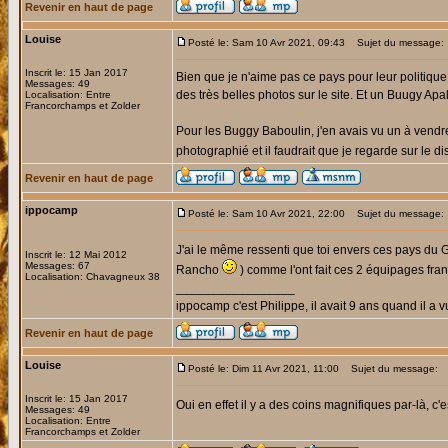
Revenir en haut de page
Louise
Posté le: Sam 10 Avr 2021, 09:43
Sujet du message:
Inscrit le: 15 Jan 2017
Bien que je n'aime pas ce pays pour leur politique,
Messages: 49
des très belles photos sur le site. Et un Buugy Apal
Localisation: Entre
Francorchamps et Zolder
Pour les Buggy Baboulin, j'en avais vu un à vend
photographié et il faudrait que je regarde sur le di
Revenir en haut de page
ippocamp
Posté le: Sam 10 Avr 2021, 22:00
Sujet du message:
J'ai le même ressenti que toi envers ces pays du 
Inscrit le: 12 Mai 2012
Messages: 67
Rancho
) comme l'ont fait ces 2 équipages fran
Localisation: Chavagneux 38
_________________
ippocamp c'est Philippe, il avait 9 ans quand il a v
Revenir en haut de page
Louise
Posté le: Dim 11 Avr 2021, 11:00
Sujet du message:
Inscrit le: 15 Jan 2017
Oui en effet il y a des coins magnifiques par-là, 
Messages: 49
Localisation: Entre
Francorchamps et Zolder