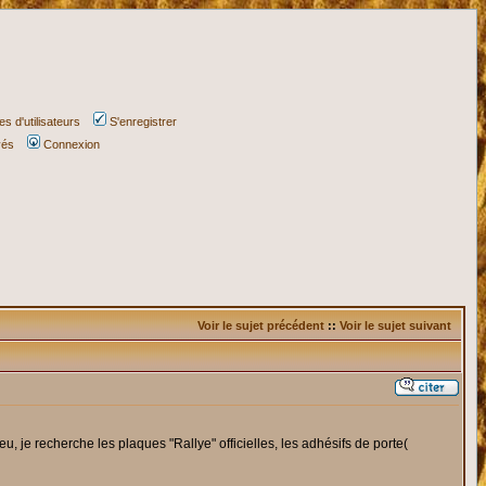
s d'utilisateurs
S'enregistrer
vés
Connexion
Voir le sujet précédent
::
Voir le sujet suivant
, je recherche les plaques "Rallye" officielles, les adhésifs de porte(