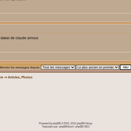
du dakar de claude arnoux
Montrer les messages depuis:
um
->
Articles, Photos
Powered by
phpBB
© 2001, 2011 phpBB Group
Traduction par :
phpBB-fr.com
-
phpBB SEO