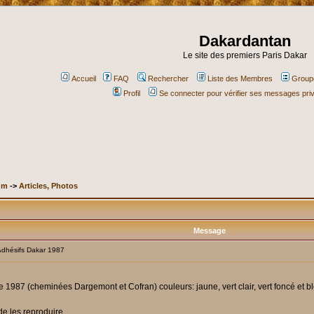
Dakardantan
Le site des premiers Paris Dakar
Accueil
FAQ
Rechercher
Liste des Membres
Groupe
Profil
Se connecter pour vérifier ses messages pri
um
->
Articles, Photos
Message
dhésifs Dakar 1987
1987 (cheminées Dargemont et Cofran) couleurs: jaune, vert clair, vert foncé et bleu
de les reproduire