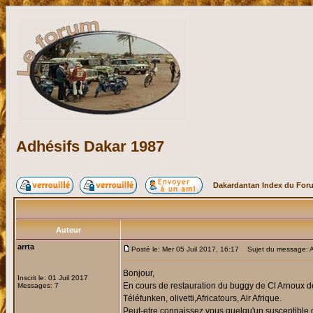
Adhésifs Dakar 1987
Dakardantan Index du For
Auteur
arrta
Posté le: Mer 05 Juil 2017, 16:17
Sujet du message: A
Bonjour,
Inscrit le: 01 Juil 2017
En cours de restauration du buggy de Cl Arnoux de 
Messages: 7
Téléfunken, olivetti,Africatours, Air Afrique.
Peut-etre connaissez vous quelqu'un susceptible 