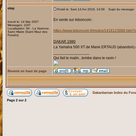
olep
Posté le: Sam 14 Avr 2018, 14:06
Sujet du message:
En vente sur leboncoin :
Inscrit le: 14 Mar 2007
Messages: 1197
Localisation: 94 - La Varenne
https://www.leboncoin.fr/motos/1416123060.htm
Saint Hilaire (Saint Maur des
Fossés)
DAKAR 1980
La Yamaha 500 XT de Marie ERTAUD (abandon) ain
_________________
Qui fait le malin...tombe dans le ravin !
Revenir en haut de page
Dakardantan Index du For
Page
2
sur
2