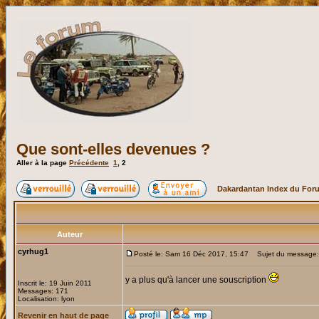
Que sont-elles devenues ?
Aller à la page
Précédente
1
,
2
Dakardantan Index du For
Auteur
cyrhug1
Posté le: Sam 16 Déc 2017, 15:47
Sujet du message:
y a plus qu'à lancer une souscription
Inscrit le: 19 Juin 2011
Messages: 171
Localisation: lyon
Revenir en haut de page