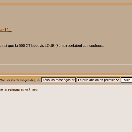
?ca=12_s
si que la 500 XT Ludovic LOUE (8ème) portaient ces couleurs.
Montrer les messages depuis:
um
->
Période 1979 à 1985