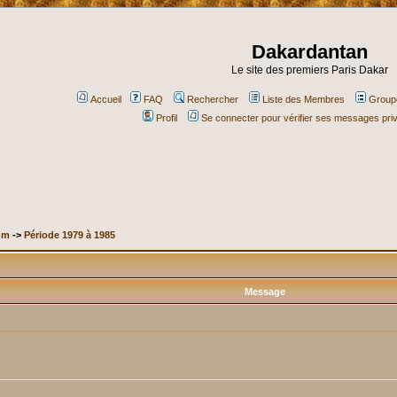
Dakardantan
Le site des premiers Paris Dakar
Accueil
FAQ
Rechercher
Liste des Membres
Groupe
Profil
Se connecter pour vérifier ses messages pri
um
->
Période 1979 à 1985
Message