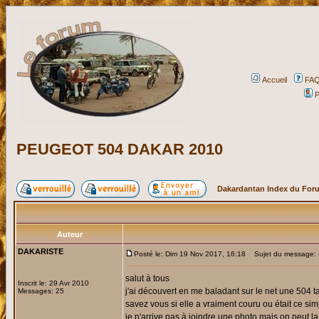
Accueil
FA
P
PEUGEOT 504 DAKAR 2010
Dakardantan Index du For
Auteur
DAKARISTE
Posté le: Dim 19 Nov 2017, 16:18
Sujet du message:
salut à tous
Inscrit le: 29 Avr 2010
j'ai découvert en me baladant sur le net une 504 ta
Messages: 25
savez vous si elle a vraiment couru ou était ce s
je n'arrive pas à joindre une photo mais on peut la 