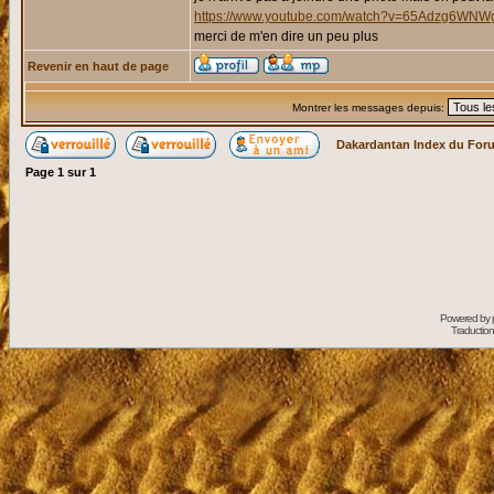
https://www.youtube.com/watch?v=65Adzg6WNW
merci de m'en dire un peu plus
Revenir en haut de page
Montrer les messages depuis:
Dakardantan Index du For
Page
1
sur
1
Powered by
Traduction