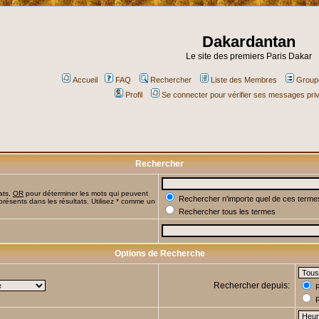
Dakardantan
Le site des premiers Paris Dakar
Accueil
FAQ
Rechercher
Liste des Membres
Groupe
Profil
Se connecter pour vérifier ses messages pri
Rechercher
ats,
OR
pour déterminer les mots qui peuvent
Rechercher n'importe quel de ces terme
présents dans les résultats. Utilisez * comme un
Rechercher tous les termes
Options de Recherche
Rechercher depuis:
R
R