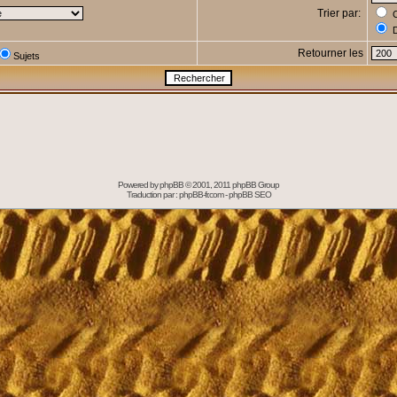
Trier par:
C
D
Retourner les
Sujets
Powered by
phpBB
© 2001, 2011 phpBB Group
Traduction par :
phpBB-fr.com
-
phpBB SEO