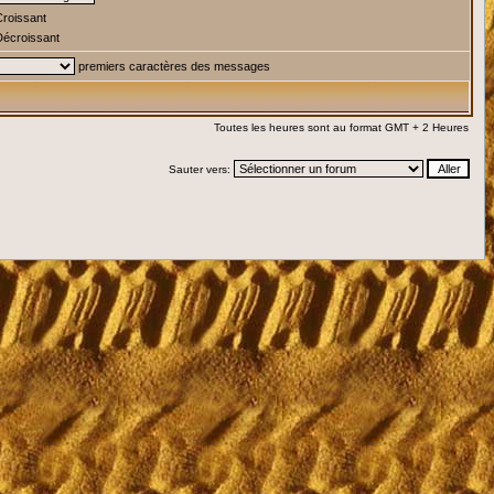
roissant
écroissant
premiers caractères des messages
Toutes les heures sont au format GMT + 2 Heures
Sauter vers: