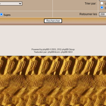
Trier par:
C
D
Retourner les
Sujets
Powered by
phpBB
© 2001, 2011 phpBB Group
Traduction par :
phpBB-fr.com
-
phpBB SEO