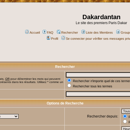
Dakardantan
Le site des premiers Paris Dakar
Accueil
FAQ
Rechercher
Liste des Membres
Groupe
Profil
Se connecter pour vérifier ses messages pri
Rechercher
ats,
OR
pour déterminer les mots qui peuvent
Rechercher n'importe quel de ces terme
présents dans les résultats. Utilisez * comme un
Rechercher tous les termes
Options de Recherche
Rechercher depuis:
R
R