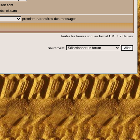
roissant
écroissant
premiers caractères des messages
Toutes les heures sont au format GMT + 2 Heures
Sauter vers: