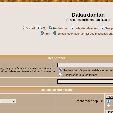
Dakardantan
Le site des premiers Paris Dakar
Accueil
FAQ
Rechercher
Liste des Membres
Groupe
Profil
Se connecter pour vérifier ses messages pri
Rechercher
ats,
OR
pour déterminer les mots qui peuvent
Rechercher n'importe quel de ces terme
présents dans les résultats. Utilisez * comme un
Rechercher tous les termes
Options de Recherche
Rechercher depuis:
R
R