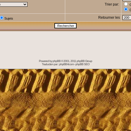
Trier par:
C
D
Retourner les
Sujets
Powered by
phpBB
© 2001, 2011 phpBB Group
Traduction par :
phpBB-fr.com
-
phpBB SEO