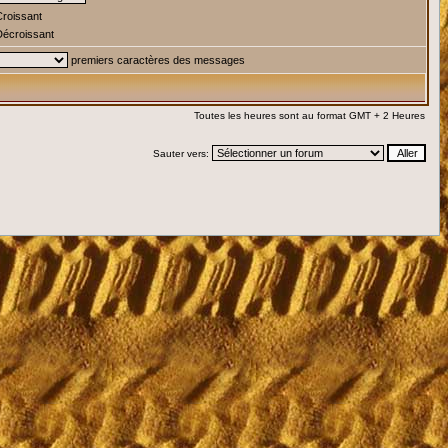
roissant
écroissant
premiers caractères des messages
Toutes les heures sont au format GMT + 2 Heures
Sauter vers: