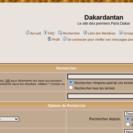
Dakardantan
Le site des premiers Paris Dakar
Accueil
FAQ
Rechercher
Liste des Membres
Groupe
Profil
Se connecter pour vérifier ses messages pri
Rechercher
ats,
OR
pour déterminer les mots qui peuvent
Rechercher n'importe quel de ces terme
présents dans les résultats. Utilisez * comme un
Rechercher tous les termes
Options de Recherche
Rechercher depuis:
R
R