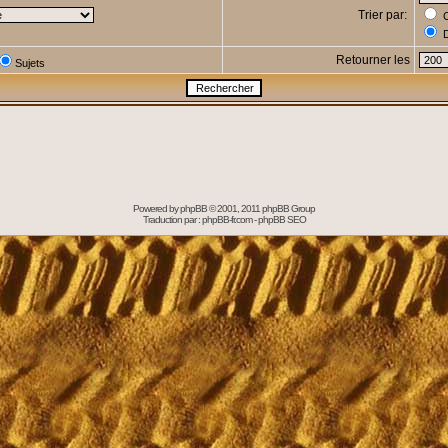
Trier par:
C
D
Retourner les
Sujets
Powered by
phpBB
© 2001, 2011 phpBB Group
Traduction par :
phpBB-fr.com
-
phpBB SEO