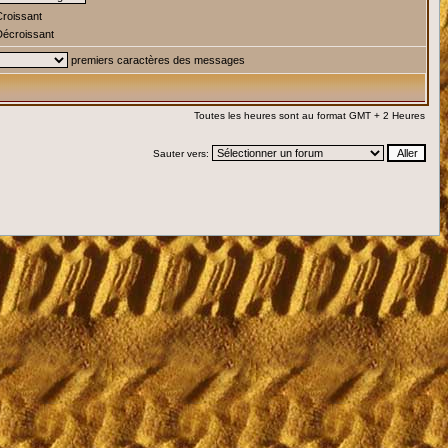
roissant
écroissant
premiers caractères des messages
Toutes les heures sont au format GMT + 2 Heures
Sauter vers: