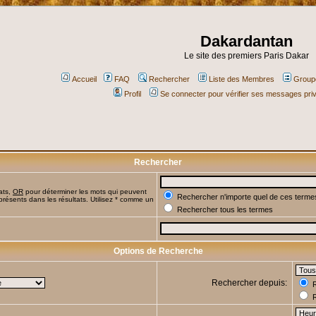
Dakardantan
Le site des premiers Paris Dakar
Accueil
FAQ
Rechercher
Liste des Membres
Groupe
Profil
Se connecter pour vérifier ses messages pri
Rechercher
ats,
OR
pour déterminer les mots qui peuvent
Rechercher n'importe quel de ces terme
présents dans les résultats. Utilisez * comme un
Rechercher tous les termes
Options de Recherche
Rechercher depuis:
R
R