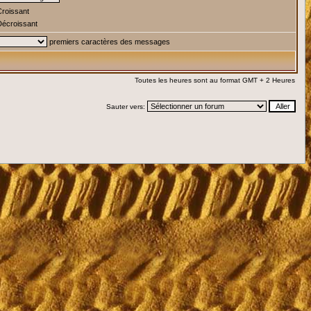
roissant
écroissant
premiers caractères des messages
Toutes les heures sont au format GMT + 2 Heures
Sauter vers: