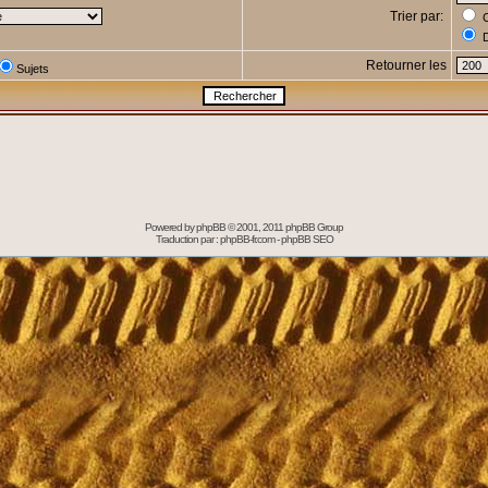
Trier par:
C
D
Retourner les
Sujets
Powered by
phpBB
© 2001, 2011 phpBB Group
Traduction par :
phpBB-fr.com
-
phpBB SEO