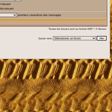
roissant
écroissant
premiers caractères des messages
Toutes les heures sont au format GMT + 2 Heures
Sauter vers: