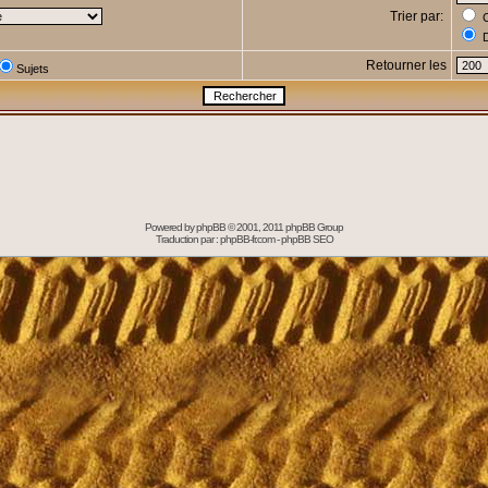
Trier par:
C
D
Retourner les
Sujets
Powered by
phpBB
© 2001, 2011 phpBB Group
Traduction par :
phpBB-fr.com
-
phpBB SEO