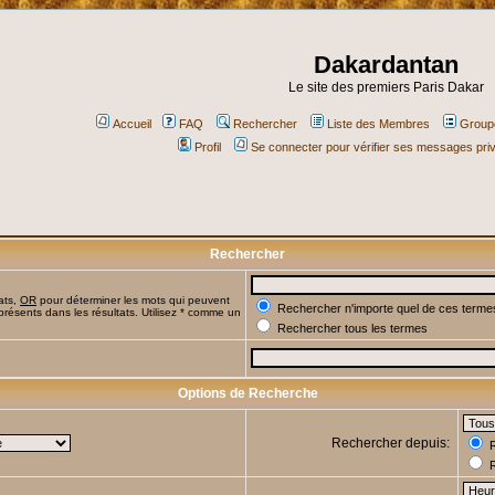
Dakardantan
Le site des premiers Paris Dakar
Accueil
FAQ
Rechercher
Liste des Membres
Groupe
Profil
Se connecter pour vérifier ses messages pri
Rechercher
ats,
OR
pour déterminer les mots qui peuvent
Rechercher n'importe quel de ces terme
présents dans les résultats. Utilisez * comme un
Rechercher tous les termes
Options de Recherche
Rechercher depuis:
R
R