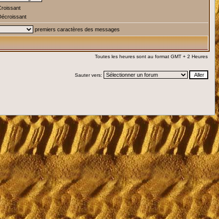
roissant
écroissant
premiers caractères des messages
Toutes les heures sont au format GMT + 2 Heures
Sauter vers: