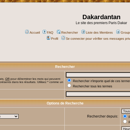
Dakardantan
Le site des premiers Paris Dakar
Accueil
FAQ
Rechercher
Liste des Membres
Groupe
Profil
Se connecter pour vérifier ses messages pri
Rechercher
ats,
OR
pour déterminer les mots qui peuvent
Rechercher n'importe quel de ces terme
présents dans les résultats. Utilisez * comme un
Rechercher tous les termes
Options de Recherche
Rechercher depuis:
R
R