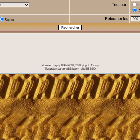
Trier par:
C
D
Retourner les
Sujets
Powered by
phpBB
© 2001, 2011 phpBB Group
Traduction par :
phpBB-fr.com
-
phpBB SEO