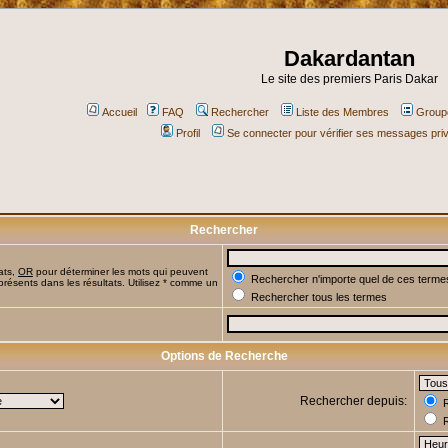
Dakardantan
Le site des premiers Paris Dakar
Accueil
FAQ
Rechercher
Liste des Membres
Groupe
Profil
Se connecter pour vérifier ses messages pri
Rechercher
ats,
OR
pour déterminer les mots qui peuvent
Rechercher n'importe quel de ces terme
présents dans les résultats. Utilisez * comme un
Rechercher tous les termes
Options de Recherche
Rechercher depuis:
R
R