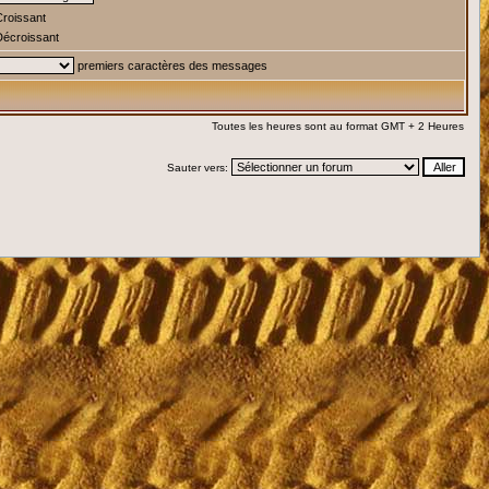
roissant
écroissant
premiers caractères des messages
Toutes les heures sont au format GMT + 2 Heures
Sauter vers: