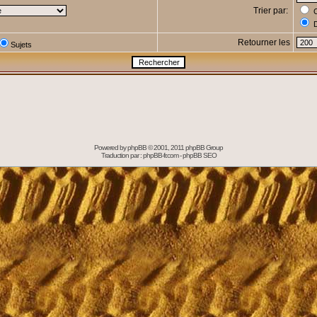
Trier par:
C
D
Retourner les
Sujets
Powered by
phpBB
© 2001, 2011 phpBB Group
Traduction par :
phpBB-fr.com
-
phpBB SEO