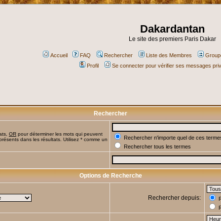
Dakardantan
Le site des premiers Paris Dakar
Accueil
FAQ
Rechercher
Liste des Membres
Groupe
Profil
Se connecter pour vérifier ses messages pri
Rechercher
ats,
OR
pour déterminer les mots qui peuvent
Rechercher n'importe quel de ces terme
présents dans les résultats. Utilisez * comme un
Rechercher tous les termes
Options de Recherche
Rechercher depuis:
R
R