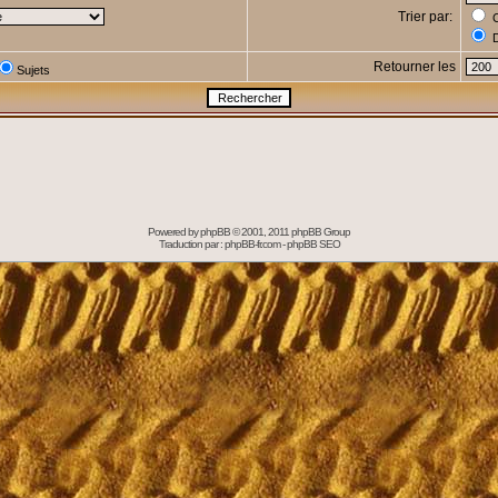
Trier par:
C
D
Retourner les
Sujets
Powered by
phpBB
© 2001, 2011 phpBB Group
Traduction par :
phpBB-fr.com
-
phpBB SEO