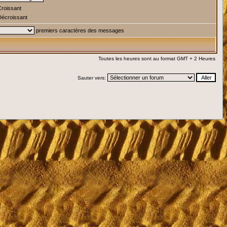
roissant
écroissant
premiers caractères des messages
Toutes les heures sont au format GMT + 2 Heures
Sauter vers: