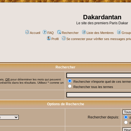
Dakardantan
Le site des premiers Paris Dakar
Accueil
FAQ
Rechercher
Liste des Membres
Groupe
Profil
Se connecter pour vérifier ses messages pri
Rechercher
ats,
OR
pour déterminer les mots qui peuvent
Rechercher n'importe quel de ces terme
présents dans les résultats. Utilisez * comme un
Rechercher tous les termes
Options de Recherche
Rechercher depuis:
R
R