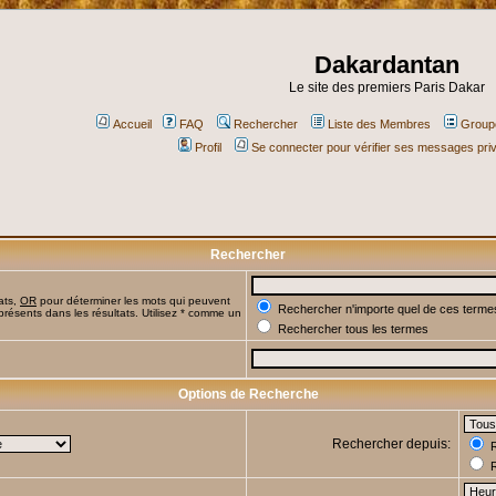
Dakardantan
Le site des premiers Paris Dakar
Accueil
FAQ
Rechercher
Liste des Membres
Groupe
Profil
Se connecter pour vérifier ses messages pri
Rechercher
ats,
OR
pour déterminer les mots qui peuvent
Rechercher n'importe quel de ces terme
présents dans les résultats. Utilisez * comme un
Rechercher tous les termes
Options de Recherche
Rechercher depuis:
R
R