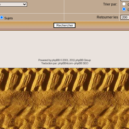
Trier par:
C
D
Retourner les
Sujets
Powered by
phpBB
© 2001, 2011 phpBB Group
Traduction par :
phpBB-fr.com
-
phpBB SEO