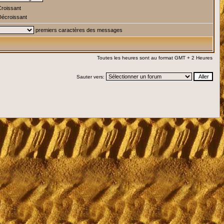
roissant
écroissant
premiers caractères des messages
Toutes les heures sont au format GMT + 2 Heures
Sauter vers: