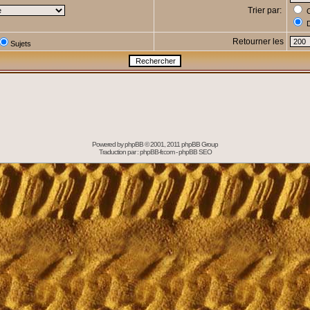
Trier par:
C
D
Retourner les
Sujets
Powered by
phpBB
© 2001, 2011 phpBB Group
Traduction par :
phpBB-fr.com
-
phpBB SEO