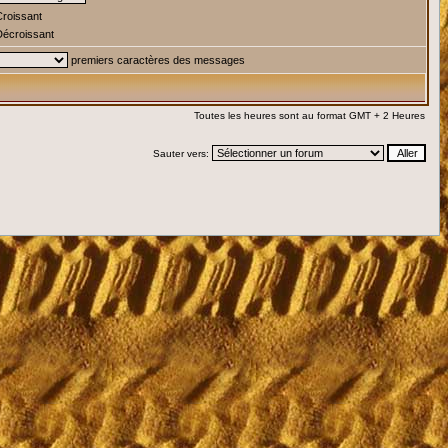
roissant
écroissant
premiers caractères des messages
Toutes les heures sont au format GMT + 2 Heures
Sauter vers: