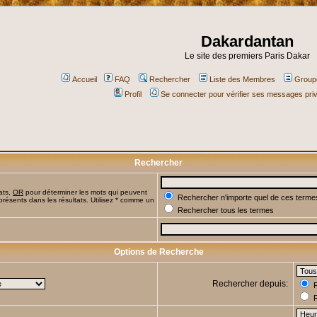
Dakardantan
Le site des premiers Paris Dakar
Accueil
FAQ
Rechercher
Liste des Membres
Groupe
Profil
Se connecter pour vérifier ses messages pri
Rechercher
ats,
OR
pour déterminer les mots qui peuvent
Rechercher n'importe quel de ces terme
présents dans les résultats. Utilisez * comme un
Rechercher tous les termes
Options de Recherche
Rechercher depuis:
R
R