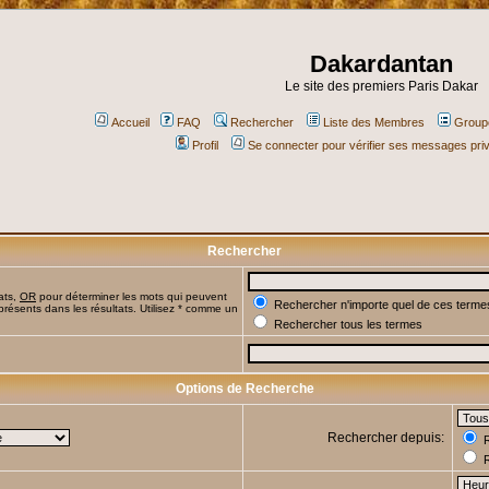
Dakardantan
Le site des premiers Paris Dakar
Accueil
FAQ
Rechercher
Liste des Membres
Groupe
Profil
Se connecter pour vérifier ses messages pri
Rechercher
ats,
OR
pour déterminer les mots qui peuvent
Rechercher n'importe quel de ces terme
présents dans les résultats. Utilisez * comme un
Rechercher tous les termes
Options de Recherche
Rechercher depuis:
R
R