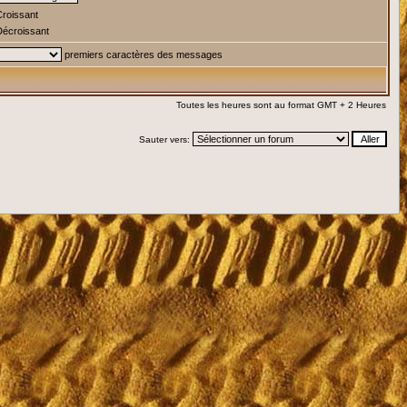
roissant
écroissant
premiers caractères des messages
Toutes les heures sont au format GMT + 2 Heures
Sauter vers: