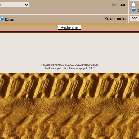
Trier par:
C
D
Retourner les
Sujets
Powered by
phpBB
© 2001, 2011 phpBB Group
Traduction par :
phpBB-fr.com
-
phpBB SEO