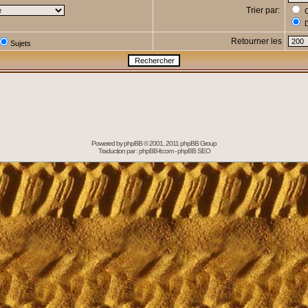
Trier par:
C
D
Retourner les
Sujets
Powered by
phpBB
© 2001, 2011 phpBB Group
Traduction par :
phpBB-fr.com
-
phpBB SEO