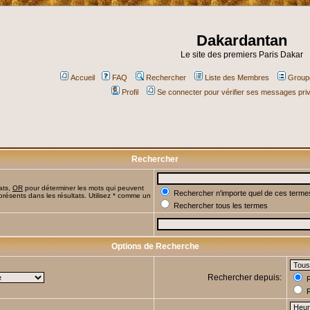
Dakardantan
Le site des premiers Paris Dakar
Accueil
FAQ
Rechercher
Liste des Membres
Groupe
Profil
Se connecter pour vérifier ses messages pri
Rechercher
ats,
OR
pour déterminer les mots qui peuvent
Rechercher n'importe quel de ces terme
présents dans les résultats. Utilisez * comme un
Rechercher tous les termes
Options de Recherche
Rechercher depuis:
R
R