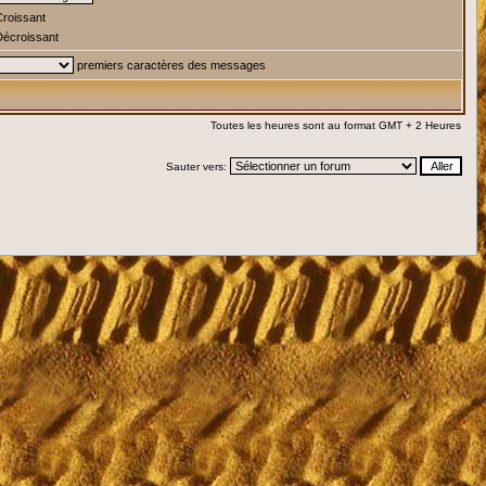
roissant
écroissant
premiers caractères des messages
Toutes les heures sont au format GMT + 2 Heures
Sauter vers: