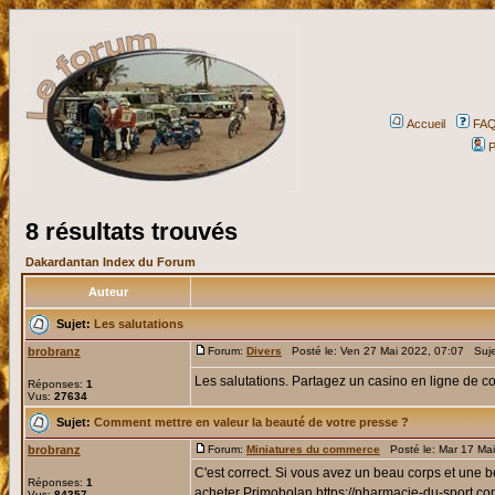
Accueil
FA
P
8 résultats trouvés
Dakardantan Index du Forum
Auteur
Sujet:
Les salutations
brobranz
Forum:
Divers
Posté le: Ven 27 Mai 2022, 07:07 Suj
Les salutations. Partagez un casino en ligne de 
Réponses:
1
Vus:
27634
Sujet:
Comment mettre en valeur la beauté de votre presse ?
brobranz
Forum:
Miniatures du commerce
Posté le: Mar 17 Ma
C'est correct. Si vous avez un beau corps et une b
Réponses:
1
acheter Primobolan https://pharmacie-du-sport.com/a
Vus:
84357