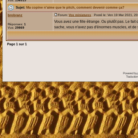
Vus:
156915
Sujet:
Ma copine n'aime que le pitch, comment devenir comme ça?
brobranz
Forum:
Vos miniatures
Posté le: Ven 19 Mar 2021, 2
Vous avez une fille étrange. Ou plutôt pas. Le fai
Réponses:
1
sache, vous n'avez pas d'énormes muscles, et de sa
Vus:
29869
Page
1
sur
1
Powered by
Traduction