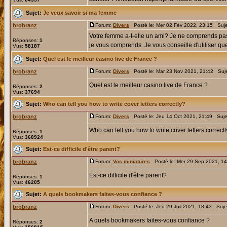
Sujet:
Je veux savoir si ma femme
brobranz
Forum:
Divers
Posté le: Mer 02 Fév 2022, 23:15 Suj
Votre femme a-t-elle un ami? Je ne comprends pas 
Réponses:
1
je vous comprends. Je vous conseille d'utiliser que
Vus:
58187
Sujet:
Quel est le meilleur casino live de France ?
brobranz
Forum:
Divers
Posté le: Mar 23 Nov 2021, 21:42 Suj
Quel est le meilleur casino live de France ?
Réponses:
2
Vus:
37694
Sujet:
Who can tell you how to write cover letters correctly?
brobranz
Forum:
Divers
Posté le: Jeu 14 Oct 2021, 21:49 Suje
Who can tell you how to write cover letters correct
Réponses:
1
Vus:
368924
Sujet:
Est-ce difficile d'être parent?
brobranz
Forum:
Vos miniatures
Posté le: Mer 29 Sep 2021, 1
Est-ce difficile d'être parent?
Réponses:
1
Vus:
46205
Sujet:
A quels bookmakers faites-vous confiance ?
brobranz
Forum:
Divers
Posté le: Jeu 29 Juil 2021, 18:43 Suje
A quels bookmakers faites-vous confiance ?
Réponses:
2