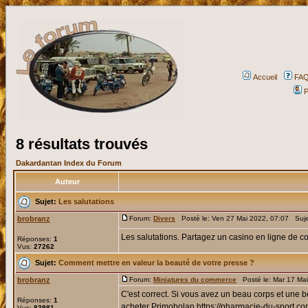
Accueil
FA
P
8 résultats trouvés
Dakardantan Index du Forum
Auteur
Sujet:
Les salutations
brobranz
Forum:
Divers
Posté le: Ven 27 Mai 2022, 07:07 Suj
Les salutations. Partagez un casino en ligne de 
Réponses:
1
Vus:
27262
Sujet:
Comment mettre en valeur la beauté de votre presse ?
brobranz
Forum:
Miniatures du commerce
Posté le: Mar 17 Ma
C'est correct. Si vous avez un beau corps et une b
Réponses:
1
acheter Primobolan https://pharmacie-du-sport.com/a
Vus:
83981