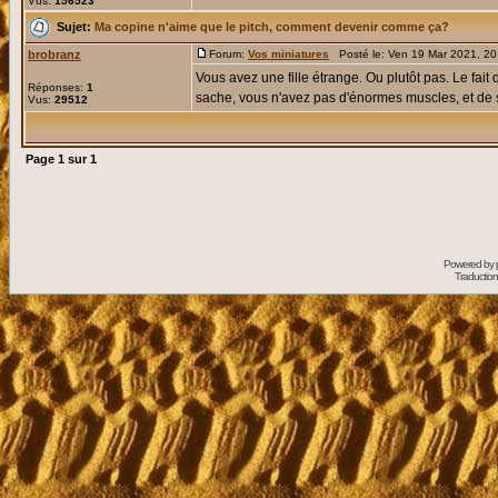
Vus:
156523
Sujet:
Ma copine n'aime que le pitch, comment devenir comme ça?
brobranz
Forum:
Vos miniatures
Posté le: Ven 19 Mar 2021, 2
Vous avez une fille étrange. Ou plutôt pas. Le fai
Réponses:
1
sache, vous n'avez pas d'énormes muscles, et de sa
Vus:
29512
Page
1
sur
1
Powered by
Traduction