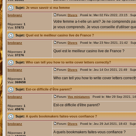
Sujet:
Je veux savoir si ma femme
brobranz
Forum:
Divers
Posté le: Mer 02 Fév 2022, 23:15 Suj
Votre femme a-t-elle un ami? Je ne comprends pas 
Réponses:
1
je vous comprends. Je vous conseille d'utiliser que
Vus:
57873
Sujet:
Quel est le meilleur casino live de France ?
brobranz
Forum:
Divers
Posté le: Mar 23 Nov 2021, 21:42 Suj
Quel est le meilleur casino live de France ?
Réponses:
2
Vus:
37276
Sujet:
Who can tell you how to write cover letters correctly?
brobranz
Forum:
Divers
Posté le: Jeu 14 Oct 2021, 21:49 Suje
Who can tell you how to write cover letters correct
Réponses:
1
Vus:
368658
Sujet:
Est-ce difficile d'être parent?
brobranz
Forum:
Vos miniatures
Posté le: Mer 29 Sep 2021, 1
Est-ce difficile d'être parent?
Réponses:
1
Vus:
45876
Sujet:
A quels bookmakers faites-vous confiance ?
brobranz
Forum:
Divers
Posté le: Jeu 29 Juil 2021, 18:43 Suje
A quels bookmakers faites-vous confiance ?
Réponses:
2