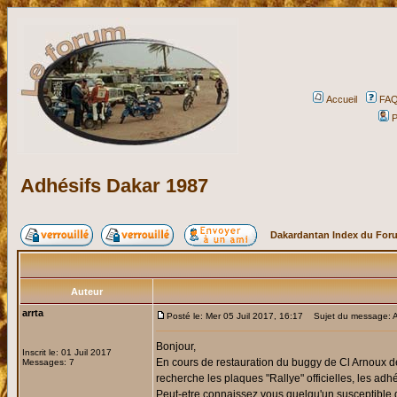
Accueil
FA
P
Adhésifs Dakar 1987
Dakardantan Index du For
Auteur
arrta
Posté le: Mer 05 Juil 2017, 16:17
Sujet du message: A
Bonjour,
Inscrit le: 01 Juil 2017
En cours de restauration du buggy de Cl Arnoux de 
Messages: 7
recherche les plaques "Rallye" officielles, les adhés
Peut-etre connaissez vous quelqu'un susceptible 