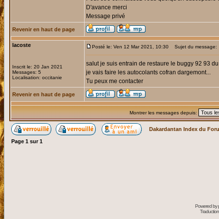
D'avance merci
Message privé
Revenir en haut de page
lacoste
Posté le: Ven 12 Mar 2021, 10:30
Sujet du message:
salut je suis entrain de restaure le buggy 92 93 
Inscrit le: 20 Jan 2021
je vais faire les autocolants cofran dargemont...
Messages: 5
Localisation: occitanie
Tu peux me contacter
Revenir en haut de page
Montrer les messages depuis:
Dakardantan Index du For
Page
1
sur
1
Powered by
Traduction