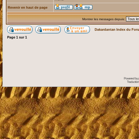
Revenir en haut de page
Montrer les messages depuis:
Dakardantan Index du For
Page
1
sur
1
Powered by
Traduction