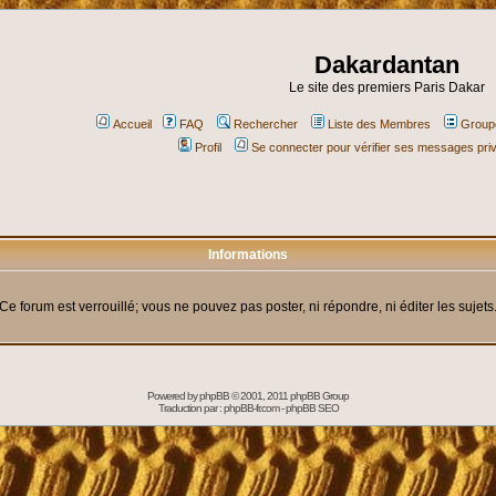
Dakardantan
Le site des premiers Paris Dakar
Accueil
FAQ
Rechercher
Liste des Membres
Groupe
Profil
Se connecter pour vérifier ses messages pri
Informations
Ce forum est verrouillé; vous ne pouvez pas poster, ni répondre, ni éditer les sujets
Powered by
phpBB
© 2001, 2011 phpBB Group
Traduction par :
phpBB-fr.com
-
phpBB SEO