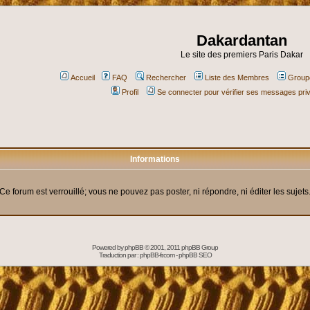
Dakardantan
Le site des premiers Paris Dakar
Accueil
FAQ
Rechercher
Liste des Membres
Groupe
Profil
Se connecter pour vérifier ses messages pri
Informations
Ce forum est verrouillé; vous ne pouvez pas poster, ni répondre, ni éditer les sujets
Powered by
phpBB
© 2001, 2011 phpBB Group
Traduction par :
phpBB-fr.com
-
phpBB SEO