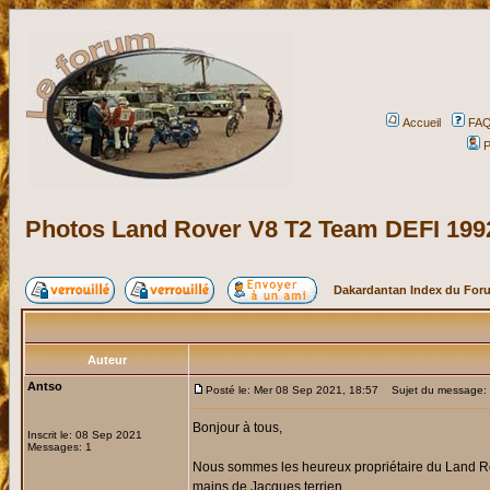
Accueil
FA
P
Photos Land Rover V8 T2 Team DEFI 1992
Dakardantan Index du For
Auteur
Antso
Posté le: Mer 08 Sep 2021, 18:57
Sujet du message: 
Bonjour à tous,
Inscrit le: 08 Sep 2021
Messages: 1
Nous sommes les heureux propriétaire du Land Rov
mains de Jacques terrien.