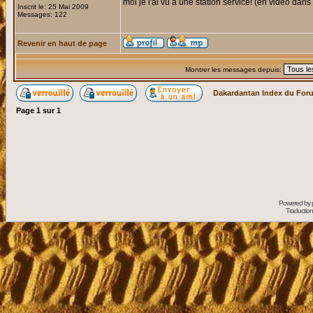
moi je l'ai vu a une station service! (en video dans 
Inscrit le: 25 Mai 2009
Messages: 122
Revenir en haut de page
Montrer les messages depuis:
Dakardantan Index du For
Page
1
sur
1
Powered by
Traduction