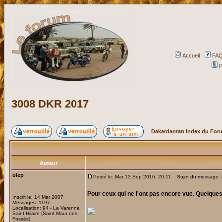
Accueil
FA
P
3008 DKR 2017
Dakardantan Index du For
Auteur
olep
Posté le: Mar 13 Sep 2016, 20:11
Sujet du message:
Pour ceux qui ne l'ont pas encore vue. Quelque
Inscrit le: 14 Mar 2007
Messages: 1197
Localisation: 94 - La Varenne
Saint Hilaire (Saint Maur des
Fossés)