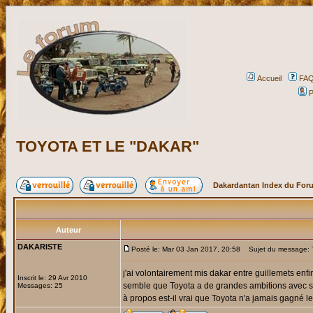
Accueil
FA
P
TOYOTA ET LE "DAKAR"
Dakardantan Index du For
Auteur
DAKARISTE
Posté le: Mar 03 Jan 2017, 20:58
Sujet du message:
j'ai volontairement mis dakar entre guillemets enfin 
Inscrit le: 29 Avr 2010
semble que Toyota a de grandes ambitions avec so
Messages: 25
à propos est-il vrai que Toyota n'a jamais gagné l