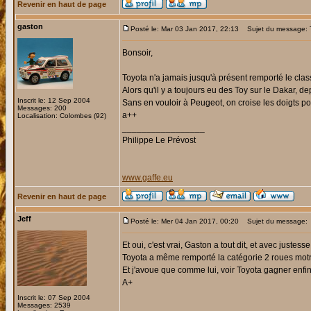
Revenir en haut de page
gaston
Posté le: Mar 03 Jan 2017, 22:13
Sujet du message:
Bonsoir,
Toyota n'a jamais jusqu'à présent remporté le clas
Alors qu'il y a toujours eu des Toy sur le Dakar, de
Inscrit le: 12 Sep 2004
Sans en vouloir à Peugeot, on croise les doigts pou
Messages: 200
a++
Localisation: Colombes (92)
_________________
Philippe Le Prévost
www.gaffe.eu
Revenir en haut de page
Jeff
Posté le: Mer 04 Jan 2017, 00:20
Sujet du message:
Et oui, c'est vrai, Gaston a tout dit, et avec juste
Toyota a même remporté la catégorie 2 roues motri
Et j'avoue que comme lui, voir Toyota gagner enfin
A+
Inscrit le: 07 Sep 2004
Messages: 2539