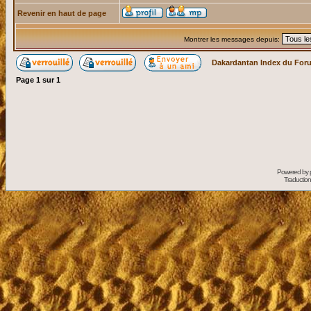
Revenir en haut de page
Montrer les messages depuis:
Dakardantan Index du For
Page
1
sur
1
Powered by
Traduction