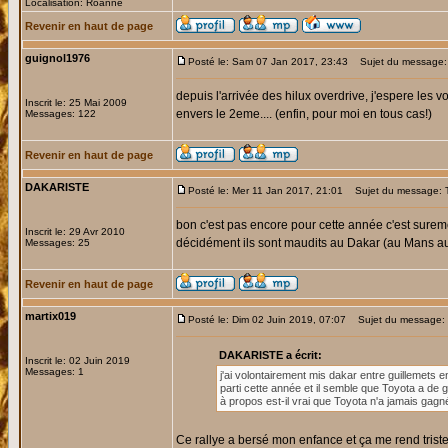
Localisation: Roanne
Revenir en haut de page
guignol1976
Posté le: Sam 07 Jan 2017, 23:43
Sujet du message:
depuis l'arrivée des hilux overdrive, j'espere les
Inscrit le: 25 Mai 2009
envers le 2eme.... (enfin, pour moi en tous cas!)
Messages: 122
Revenir en haut de page
DAKARISTE
Posté le: Mer 11 Jan 2017, 21:01
Sujet du message:
bon c'est pas encore pour cette année c'est sureme
Inscrit le: 29 Avr 2010
décidément ils sont maudits au Dakar (au Mans auss
Messages: 25
Revenir en haut de page
martix019
Posté le: Dim 02 Juin 2019, 07:07
Sujet du message:
DAKARISTE a écrit:
Inscrit le: 02 Juin 2019
Messages: 1
j'ai volontairement mis dakar entre guillemets 
parti cette année et il semble que Toyota a de 
à propos est-il vrai que Toyota n'a jamais gagn
Ce rallye a bersé mon enfance et ça me rend triste 