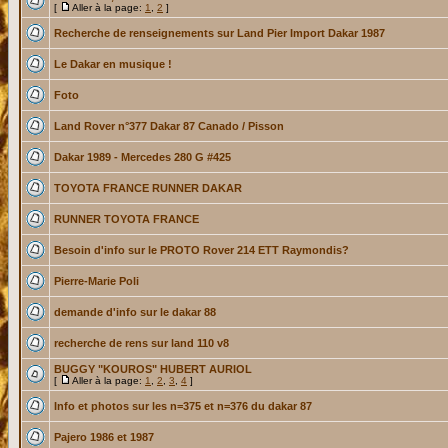
[
Aller à la page:
1
,
2
]
Recherche de renseignements sur Land Pier Import Dakar 1987
Le Dakar en musique !
Foto
Land Rover n°377 Dakar 87 Canado / Pisson
Dakar 1989 - Mercedes 280 G #425
TOYOTA FRANCE RUNNER DAKAR
RUNNER TOYOTA FRANCE
Besoin d'info sur le PROTO Rover 214 ETT Raymondis?
Pierre-Marie Poli
demande d'info sur le dakar 88
recherche de rens sur land 110 v8
BUGGY "KOUROS" HUBERT AURIOL
[
Aller à la page:
1
,
2
,
3
,
4
]
Info et photos sur les n=375 et n=376 du dakar 87
Pajero 1986 et 1987