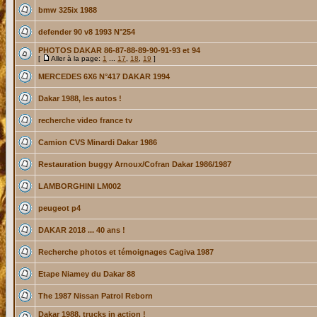
bmw 325ix 1988
defender 90 v8 1993 N°254
PHOTOS DAKAR 86-87-88-89-90-91-93 et 94
[
Aller à la page:
1
...
17
,
18
,
19
]
MERCEDES 6X6 N°417 DAKAR 1994
Dakar 1988, les autos !
recherche video france tv
Camion CVS Minardi Dakar 1986
Restauration buggy Arnoux/Cofran Dakar 1986/1987
LAMBORGHINI LM002
peugeot p4
DAKAR 2018 ... 40 ans !
Recherche photos et témoignages Cagiva 1987
Etape Niamey du Dakar 88
The 1987 Nissan Patrol Reborn
Dakar 1988, trucks in action !