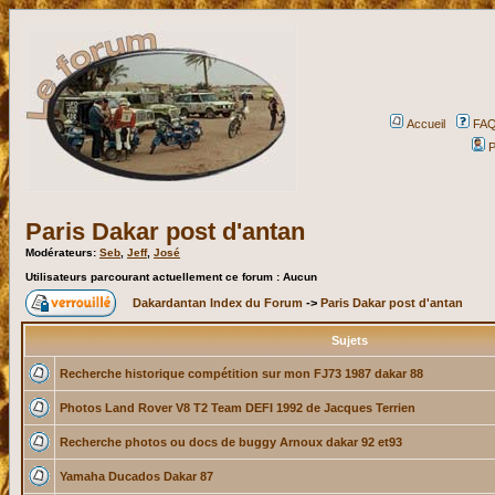
Accueil
FA
P
Paris Dakar post d'antan
Modérateurs:
Seb
,
Jeff
,
José
Utilisateurs parcourant actuellement ce forum : Aucun
Dakardantan Index du Forum
->
Paris Dakar post d'antan
Sujets
Recherche historique compétition sur mon FJ73 1987 dakar 88
Photos Land Rover V8 T2 Team DEFI 1992 de Jacques Terrien
Recherche photos ou docs de buggy Arnoux dakar 92 et93
Yamaha Ducados Dakar 87