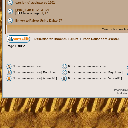
camion d' assistance 1991
[1986] Guzzi 120 & 121
[
Aller à la page:
1
,
2
]
En vente Pajero Usine Dakar 97
Montrer les sujets
Dakardantan Index du Forum
->
Paris Dakar post d'antan
Page
1
sur
2
Nouveaux messages
Pas de nouveaux messages
Nouveaux messages [ Populaire ]
Pas de nouveaux messages [ Populaire ]
Nouveaux messages [ Verrouillé ]
Pas de nouveaux messages [ Verrouillé ]
Powered by
Traduction