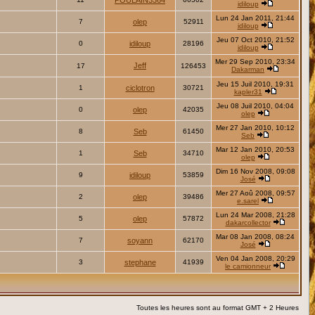
POULAIN3364
idiloup
Lun 24 Jan 2011, 21:44
7
olep
52911
idiloup
Jeu 07 Oct 2010, 21:52
0
idiloup
28196
idiloup
Mer 29 Sep 2010, 23:34
Jeff
17
126453
Dakarman
Jeu 15 Juil 2010, 19:31
1
ciclotron
30721
kapler31
Jeu 08 Juil 2010, 04:04
0
olep
42035
olep
Mer 27 Jan 2010, 10:12
8
Seb
61450
Seb
Mar 12 Jan 2010, 20:53
1
Seb
34710
olep
Dim 16 Nov 2008, 09:08
9
idiloup
53859
José
Mer 27 Aoû 2008, 09:57
2
olep
39486
e.sarel
Lun 24 Mar 2008, 21:28
5
olep
57872
dakarcollector
Mar 08 Jan 2008, 08:24
7
soyann
62170
José
Ven 04 Jan 2008, 20:29
3
stephane
41939
le camionneur
Toutes les heures sont au format GMT + 2 Heures