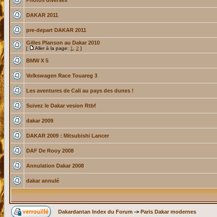
Photos diverses
DAKAR 2011
pre-depart DAKAR 2011
Gilles Planson au Dakar 2010
[
Aller à la page:
1
,
2
]
BMW X 5
Volkswagen Race Touareg 3
Les aventures de Cali au pays des dunes !
Suivez le Dakar vesion Rtbf
dakar 2009
DAKAR 2009 : Mitsubishi Lancer
DAF De Rooy 2008
Annulation Dakar 2008
dakar annulé
Dakardantan Index du Forum
->
Paris Dakar modernes