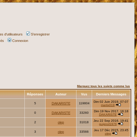
s d'utilisateurs
S'enregistrer
vés
Connexion
Marquez tous les sujets comme lus
Réponses
Auteur
Vus
Derniers Messages
Dim 02 Juin 2019, 07:07
5
DAKARISTE
119804
martix019
Dim 19 Nov 2017, 16:18
0
DAKARISTE
33260
DAKARISTE
Jeu 22 Sep 2016, 19:41
2
olep
31018
guignol1976
Jeu 17 Déc 2015, 23:45
3
olep
33566
olep