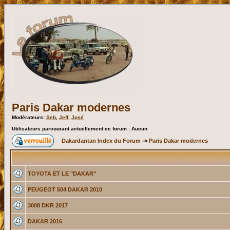
Paris Dakar modernes
Modérateurs:
Seb
,
Jeff
,
José
Utilisateurs parcourant actuellement ce forum : Aucun
Dakardantan Index du Forum
->
Paris Dakar modernes
TOYOTA ET LE "DAKAR"
PEUGEOT 504 DAKAR 2010
3008 DKR 2017
DAKAR 2016