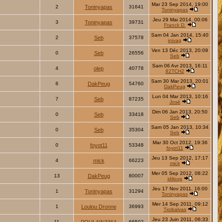
Mar 23 Sep 2014, 19:00
2
Toninyapas
31641
Toninyapas
Jeu 29 Mai 2014, 00:06
3
Toninyapas
39731
Franck D.
Sam 04 Jan 2014, 15:40
2
Seb
37578
inivag
Ven 13 Déc 2013, 20:09
0
Seb
26556
Seb
Sam 06 Avr 2013, 16:11
4
olep
40778
82TCH2
Sam 30 Mar 2013, 20:01
6
DakPeug
54760
DakPeug
Lun 04 Mar 2013, 10:16
7
Seb
87235
José
Dim 06 Jan 2013, 20:50
0
Seb
33418
Seb
Sam 05 Jan 2013, 10:34
0
Seb
35304
Seb
Mar 30 Oct 2012, 19:36
0
foyot11
53348
foyot11
Jeu 13 Sep 2012, 17:17
4
mick
66223
mick
Mer 05 Sep 2012, 08:22
13
DakPeug
80007
idiloup
Jeu 17 Nov 2011, 16:00
1
Toninyapas
31294
Toninyapas
Mer 14 Sep 2011, 09:12
1
Loulou Dronne
36993
Tiotkalvas
Jeu 23 Juin 2011, 06:33
11
66502