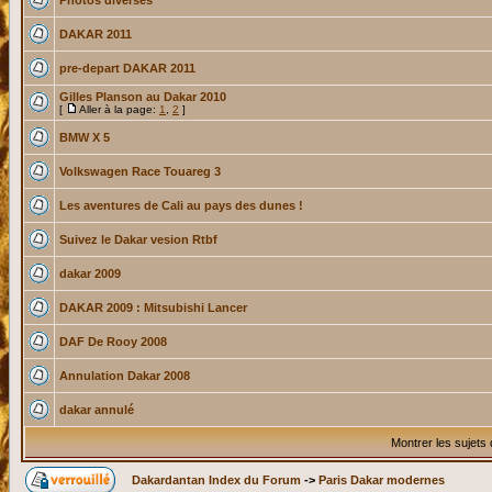
Photos diverses
DAKAR 2011
pre-depart DAKAR 2011
Gilles Planson au Dakar 2010
[
Aller à la page:
1
,
2
]
BMW X 5
Volkswagen Race Touareg 3
Les aventures de Cali au pays des dunes !
Suivez le Dakar vesion Rtbf
dakar 2009
DAKAR 2009 : Mitsubishi Lancer
DAF De Rooy 2008
Annulation Dakar 2008
dakar annulé
Montrer les sujets
Dakardantan Index du Forum
->
Paris Dakar modernes