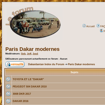
Accueil
FA
P
Paris Dakar modernes
Modérateurs:
Seb
,
Jeff
,
José
Utilisateurs parcourant actuellement ce forum : Aucun
Dakardantan Index du Forum
->
Paris Dakar modernes
Sujets
TOYOTA ET LE "DAKAR"
PEUGEOT 504 DAKAR 2010
3008 DKR 2017
DAKAR 2016