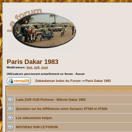
Paris Dakar 1983
Modérateurs:
Seb
,
Jeff
,
José
Utilisateurs parcourant actuellement ce forum : Aucun
Dakardantan Index du Forum
->
Paris Dakar 1983
Lada 2105 #136 Potherat - Billoret Dakar 1983
Question sur les différences entre Sonauto XT550 et XT600
Les sidecaristes belges
NOUVEAU SUR LE FORUM