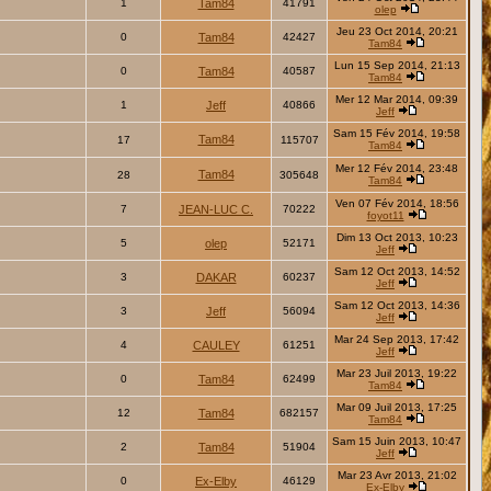
1
Tam84
41791
olep
Jeu 23 Oct 2014, 20:21
0
Tam84
42427
Tam84
Lun 15 Sep 2014, 21:13
0
Tam84
40587
Tam84
Mer 12 Mar 2014, 09:39
1
Jeff
40866
Jeff
Sam 15 Fév 2014, 19:58
Tam84
17
115707
Tam84
Mer 12 Fév 2014, 23:48
Tam84
28
305648
Tam84
Ven 07 Fév 2014, 18:56
7
JEAN-LUC C.
70222
foyot11
Dim 13 Oct 2013, 10:23
5
olep
52171
Jeff
Sam 12 Oct 2013, 14:52
3
DAKAR
60237
Jeff
Sam 12 Oct 2013, 14:36
3
Jeff
56094
Jeff
Mar 24 Sep 2013, 17:42
4
CAULEY
61251
Jeff
Mar 23 Juil 2013, 19:22
0
Tam84
62499
Tam84
Mar 09 Juil 2013, 17:25
12
Tam84
682157
Tam84
Sam 15 Juin 2013, 10:47
2
Tam84
51904
Jeff
Mar 23 Avr 2013, 21:02
0
Ex-Elby
46129
Ex-Elby