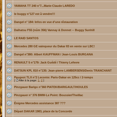
YAMAHA TT 240 n°7...Marie-Claude LAREDO
le buggy n°127 est à vendre!!!
Dangel n° 184: Infos en vue d'une réstauration
Daihatsu F55 (núm 356) Vannay & Donnet -- Buggy Sunhill
LE RAID SANTOS
Mercedes 280 GE vainqueur du Dakar 83 en vente sur LBC!
Dangel n°380: Albert KAUFFMAN / Jean-Louis BURGANA
RENAULT 5 n°179: Jack Guédé / Thierry Lefevre
DATSUN KPL 810 n°135: Jean-pierre LAMBERSENS/Denis TRANCHANT
Peugeot TLX n°2 Leconte: Paris-Dakar en 125cc / 2-temps
[
Aller à la page:
1
,
2
]
Pinzgauer Barigo n°360 PIATEK/BARIGAULT/HOULES
Pinzgauer n° 376 BMW-Le Point: Boussier/Theillac
Énigme Mercedes assistance 387 ???
Départ DAKAR 1983, place de la Concorde