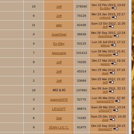
Ven 15 Fév 2013, 13:42
10
Jeff
278540
Ex-Elby
Mer 23 Jan 2013, 22:17
6
Jeff
70129
cyrhug1
Sam 13 Oct 2012, 11:30
11
aldo
82438
Jeff
Mer 26 Sep 2012, 12:24
0
JoanGiner
36639
JoanGiner
Lun 16 Juil 2012, 17:13
4
Ex-Elby
53125
idiloup
Lun 28 Mai 2012, 21:41
7
ippocamp
101413
ippocamp
Dim 27 Mai 2012, 19:19
9
Jeff
74335
gaston
Ven 25 Mai 2012, 07:19
1
Jeff
45314
José
Dim 25 Mar 2012, 21:22
2
Jeff
53669
Jeff
Jeu 09 Juin 2011, 22:15
#62 & #2
16
137692
Jeff
Lun 30 Mai 2011, 07:36
3
guignol1976
52775
guignol1976
Sam 28 Mai 2011, 13:24
4
LR101PT
68874
LR101PT
Sam 25 Déc 2010, 10:45
8
Seb
74185
José
Dim 19 Sep 2010, 00:15
9
JEAN-LUC C.
81975
GiorgioXT