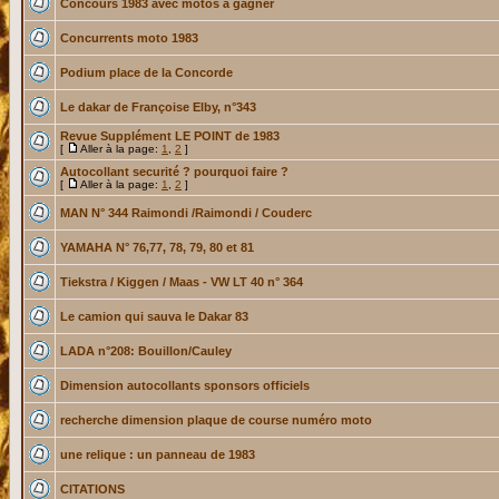
Concours 1983 avec motos à gagner
Concurrents moto 1983
Podium place de la Concorde
Le dakar de Françoise Elby, n°343
Revue Supplément LE POINT de 1983
[
Aller à la page:
1
,
2
]
Autocollant securité ? pourquoi faire ?
[
Aller à la page:
1
,
2
]
MAN N° 344 Raimondi /Raimondi / Couderc
YAMAHA N° 76,77, 78, 79, 80 et 81
Tiekstra / Kiggen / Maas - VW LT 40 n° 364
Le camion qui sauva le Dakar 83
LADA n°208: Bouillon/Cauley
Dimension autocollants sponsors officiels
recherche dimension plaque de course numéro moto
une relique : un panneau de 1983
CITATIONS