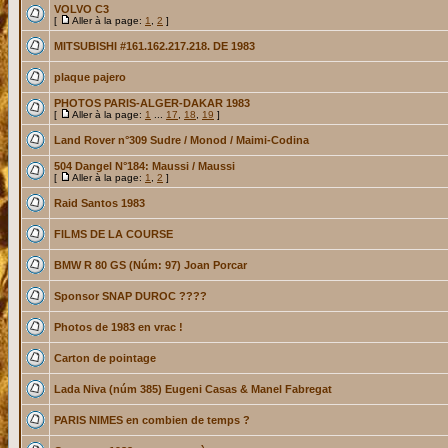
VOLVO C3
[
Aller à la page:
1
,
2
]
MITSUBISHI #161.162.217.218. DE 1983
plaque pajero
PHOTOS PARIS-ALGER-DAKAR 1983
[
Aller à la page:
1
...
17
,
18
,
19
]
Land Rover n°309 Sudre / Monod / Maimi-Codina
504 Dangel N°184: Maussi / Maussi
[
Aller à la page:
1
,
2
]
Raid Santos 1983
FILMS DE LA COURSE
BMW R 80 GS (Núm: 97) Joan Porcar
Sponsor SNAP DUROC ????
Photos de 1983 en vrac !
Carton de pointage
Lada Niva (núm 385) Eugeni Casas & Manel Fabregat
PARIS NIMES en combien de temps ?