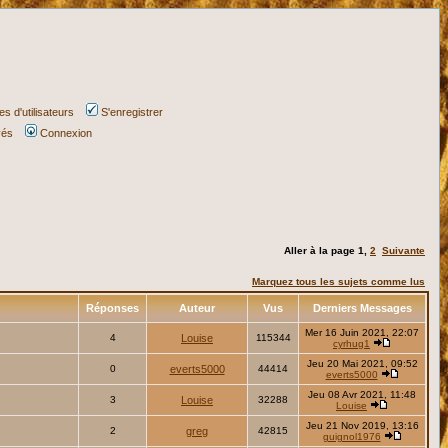
s d'utilisateurs
S'enregistrer
vés
Connexion
Aller à la page
1
,
2
Suivante
Marquez tous les sujets comme lus
Réponses
Auteur
Vus
Derniers Messages
Mer 16 Juin 2021, 22:07
4
Louise
115344
cyrhug1
Jeu 20 Mai 2021, 09:52
0
everts5000
44414
everts5000
Jeu 08 Avr 2021, 11:48
3
Louise
32288
Louise
Jeu 21 Nov 2019, 13:16
2
greg
42815
guignol1976