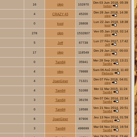
Dim 03 Juin 2018, 05:39
olep
16
102970
heber
Dim 28 Jan 2018, 14:38
4
CRAZY 43
45200
olep
Lun 22 Jan 2018, 18:38
0
kool
26808
kool
Ven 05 Jan 2018, 02:14
olep
278
1532807
olep
Lun 27 Fév 2017, 17:42
5
Jeff
67739
Jeff
Dim 29 Jan 2017, 00:03
olep
17
118549
olep
Mer 28 Sep 2016, 13:21
0
Tam84
35941
Tam84
Sam 06 Aoû 2016, 11:40
4
olep
79988
Flebede
Dim 07 Fév 2016, 04:01
4
JoanGiner
71321
olep
Mer 11 Mar 2015, 11:24
4
Tam84
51088
Tam84
Dim 07 Déc 2014, 22:34
3
Tam84
36156
Tam84
Ven 21 Nov 2014, 20:51
0
Tam84
19588
Tam84
Jeu 13 Nov 2014, 01:59
6
JoanGiner
87906
cyrhug1
Mar 04 Nov 2014, 16:54
3
Tam84
498699
Tam84
Ven 24 Oct 2014, 23:44