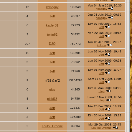
Ven 04 Juin 2010, 10:30
12
rxmagny
102549
rxmagny
Jeu 03 Juin 2010, 00:36
4
Jeff
46637
rxmagny
Dim 07 Fév 2010, 16:53
6
kapler31
72223
Jeff
Ven 22 Jan 2010, 20:46
3
tonin62
54852
Jeff
Mar 05 Jan 2010, 20:27
DJO
207
769773
idiloup
Lun 09 Nov 2009, 19:48
11
Jeff
130601
Jeff
Lun 02 Nov 2009, 00:53
5
Jeff
78662
Jeff
Dim 01 Nov 2009, 11:07
3
Jeff
71269
Jeff
Sam 17 Oct 2009, 12:05
9
n°62 & n°2
13254298
Jeff
Dim 30 Aoû 2009, 03:09
0
olep
44265
olep
Sam 07 Mar 2009, 18:56
8
ploki73
94756
olep
Mer 25 Fév 2009, 16:29
1
Jeff
123437
Jeff
Dim 30 Nov 2008, 15:12
3
Jeff
105389
Jeff
Mer 29 Oct 2008, 20:45
2
Loulou Dronne
39804
Loulou Dronne