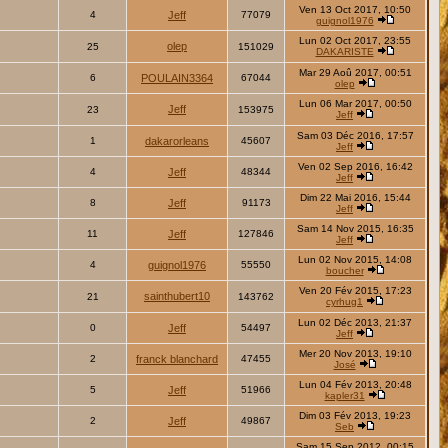
Ven 13 Oct 2017, 10:50
4
Jeff
77079
guignol1976
Lun 02 Oct 2017, 23:55
olep
25
151029
DAKARISTE
Mar 29 Aoû 2017, 00:51
6
POULAIN3364
67044
olep
Lun 06 Mar 2017, 00:50
Jeff
23
153975
Jeff
Sam 03 Déc 2016, 17:57
1
dakarorleans
45607
Jeff
Ven 02 Sep 2016, 16:42
4
Jeff
48344
Jeff
Dim 22 Mai 2016, 15:44
8
Jeff
91173
Jeff
Sam 14 Nov 2015, 16:35
11
Jeff
127846
Jeff
Lun 02 Nov 2015, 14:08
4
guignol1976
55550
boucher
Ven 20 Fév 2015, 17:23
sainthubert10
21
143762
cyrhug1
Lun 02 Déc 2013, 21:37
0
Jeff
54497
Jeff
Mer 20 Nov 2013, 19:10
2
franck blanchard
47455
José
Lun 04 Fév 2013, 20:48
5
Jeff
51966
kapler31
Dim 03 Fév 2013, 19:23
2
Jeff
49867
Seb
Sam 15 Sep 2012, 00:15