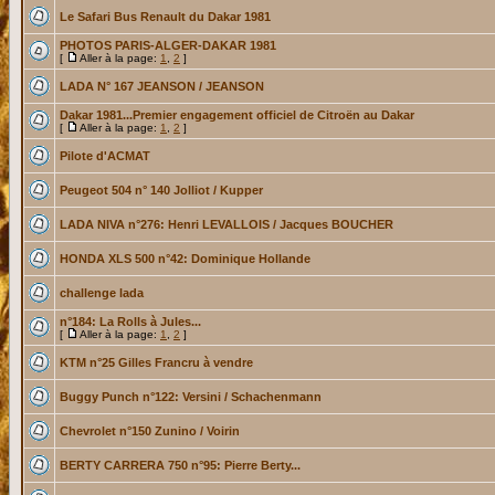
Le Safari Bus Renault du Dakar 1981
PHOTOS PARIS-ALGER-DAKAR 1981
[
Aller à la page:
1
,
2
]
LADA N° 167 JEANSON / JEANSON
Dakar 1981...Premier engagement officiel de Citroën au Dakar
[
Aller à la page:
1
,
2
]
Pilote d'ACMAT
Peugeot 504 n° 140 Jolliot / Kupper
LADA NIVA n°276: Henri LEVALLOIS / Jacques BOUCHER
HONDA XLS 500 n°42: Dominique Hollande
challenge lada
n°184: La Rolls à Jules...
[
Aller à la page:
1
,
2
]
KTM n°25 Gilles Francru à vendre
Buggy Punch n°122: Versini / Schachenmann
Chevrolet n°150 Zunino / Voirin
BERTY CARRERA 750 n°95: Pierre Berty...