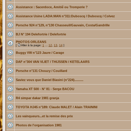
Assistance : Sacerdoce, Amitié ou Tromperie ?
Assistance Usine LADA:MAN n°311:Duboscq / Duboscq / Colvez
Porsche 924 n°129, n°130 Chasseuil/Gauvain, Costa/Gandrille
BJ N° 194 Delefortrie / Delefortrie
PHOTOS ORLEANS
[
Aller à la page:
1
...
12
,
13
,
14
]
Buggy VW n°123 Jaure / Carage
DAF n°304 VAN VLIET / THIJSSEN / KETELAARS
Porsche n°131 Chouzy / Couillard
Saviez vous que Daniel Biasini (n°224)..........
Yamaha XT 500 - N° 81 - Serge BACOU
R4 simpar dakar 1981 granja
TOYOTA HJ45 n°189: Claude MALET / Alain TRAININI
Les vainqueurs...et la remise des prix
Photos de l'organisation 1981