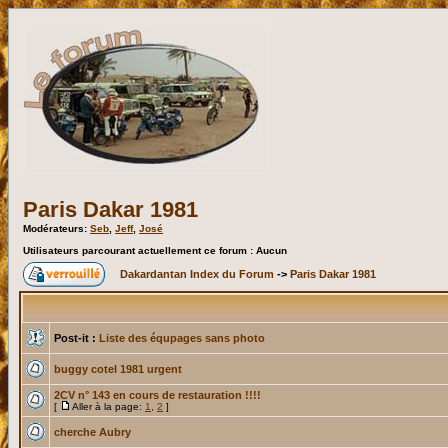
Paris Dakar 1981
Modérateurs:
Seb
,
Jeff
,
José
Utilisateurs parcourant actuellement ce forum : Aucun
Dakardantan Index du Forum
->
Paris Dakar 1981
Post-it :
Liste des équpages sans photo
buggy cotel 1981 urgent
2CV n° 143 en cours de restauration !!!!
[
Aller à la page:
1
,
2
]
cherche Aubry