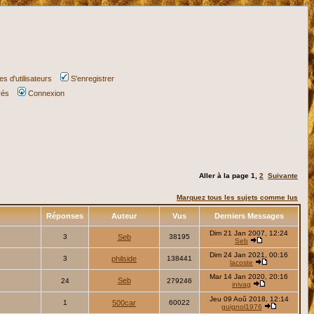
s d'utilisateurs
S'enregistrer
vés
Connexion
Aller à la page
1
,
2
Suivante
Marquez tous les sujets comme lus
Réponses
Auteur
Vus
Derniers Messages
Dim 21 Jan 2007, 12:24
3
Seb
38195
Seb
Dim 24 Jan 2021, 00:16
3
philside
138441
lacoste
Mar 14 Jan 2020, 20:16
Seb
24
279246
inivag
Jeu 09 Aoû 2018, 12:14
1
500car
60022
guignol1976