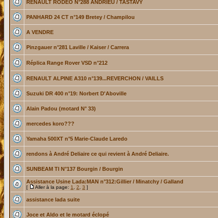
RENAULT RODEO N°288 ANDRIEU / TASTAVY
PANHARD 24 CT n°149 Bretey / Champilou
A VENDRE
Pinzgauer n°281 Laville / Kaiser / Carrera
Réplica Range Rover VSD n°212
RENAULT ALPINE A310 n°139...REVERCHON / VAILLS
Suzuki DR 400 n°19: Norbert D'Aboville
Alain Padou (motard N° 33)
mercedes koro???
Yamaha 500XT n°5 Marie-Claude Laredo
rendons à André Deliaire ce qui revient à André Deliaire.
SUNBEAM TI N°137 Bourgin / Bourgin
Assistance Usine Lada:MAN n°312:Gillier / Minatchy / Galland
[
Aller à la page:
1
,
2
,
3
]
assistance lada suite
Joce et Aldo et le motard éclopé