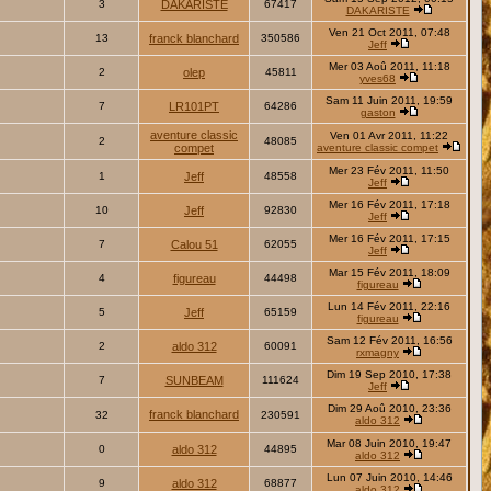
3
DAKARISTE
67417
DAKARISTE
Ven 21 Oct 2011, 07:48
13
franck blanchard
350586
Jeff
Mer 03 Aoû 2011, 11:18
2
olep
45811
yves68
Sam 11 Juin 2011, 19:59
7
LR101PT
64286
gaston
aventure classic
Ven 01 Avr 2011, 11:22
2
48085
compet
aventure classic compet
Mer 23 Fév 2011, 11:50
1
Jeff
48558
Jeff
Mer 16 Fév 2011, 17:18
10
Jeff
92830
Jeff
Mer 16 Fév 2011, 17:15
7
Calou 51
62055
Jeff
Mar 15 Fév 2011, 18:09
4
figureau
44498
figureau
Lun 14 Fév 2011, 22:16
5
Jeff
65159
figureau
Sam 12 Fév 2011, 16:56
2
aldo 312
60091
rxmagny
Dim 19 Sep 2010, 17:38
7
SUNBEAM
111624
Jeff
Dim 29 Aoû 2010, 23:36
franck blanchard
32
230591
aldo 312
Mar 08 Juin 2010, 19:47
0
aldo 312
44895
aldo 312
Lun 07 Juin 2010, 14:46
9
aldo 312
68877
aldo 312