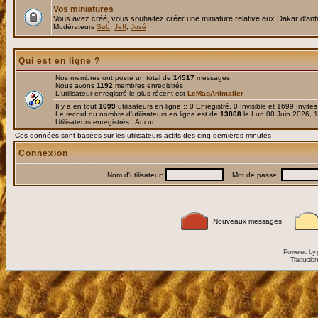
Vos miniatures
Vous avez créé, vous souhaitez créer une miniature relative aux Dakar d'an
Modérateurs
Seb
,
Jeff
,
José
Qui est en ligne ?
Nos membres ont posté un total de
14517
messages
Nous avons
1192
membres enregistrés
L'utilisateur enregistré le plus récent est
LeMagAnimalier
Il y a en tout
1699
utilisateurs en ligne :: 0 Enregistré, 0 Invisible et 1699 Invité
Le record du nombre d'utilisateurs en ligne est de
13868
le Lun 08 Juin 2026, 
Utilisateurs enregistrés : Aucun
Ces données sont basées sur les utilisateurs actifs des cinq dernières minutes
Connexion
Nom d'utilisateur:
Mot de passe:
Nouveaux messages
Powered by
Traduction