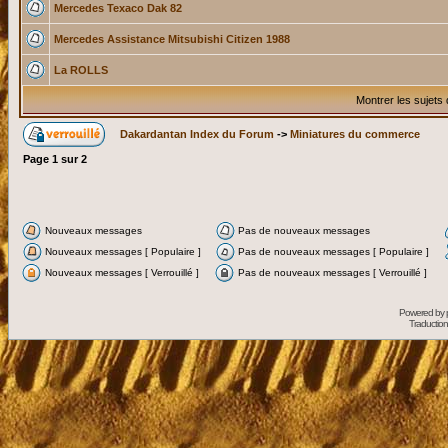
Mercedes Texaco Dak 82
Mercedes Assistance Mitsubishi Citizen 1988
La ROLLS
Montrer les sujets
Dakardantan Index du Forum
->
Miniatures du commerce
Page
1
sur
2
Nouveaux messages
Pas de nouveaux messages
Nouveaux messages [ Populaire ]
Pas de nouveaux messages [ Populaire ]
Nouveaux messages [ Verrouillé ]
Pas de nouveaux messages [ Verrouillé ]
Powered by
Traduction