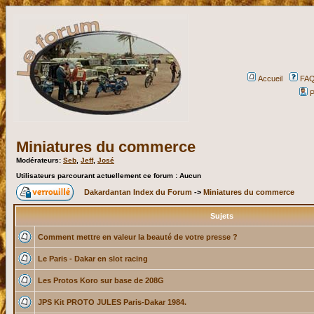
Accueil
FA
P
Miniatures du commerce
Modérateurs:
Seb
,
Jeff
,
José
Utilisateurs parcourant actuellement ce forum : Aucun
Dakardantan Index du Forum
->
Miniatures du commerce
Sujets
Comment mettre en valeur la beauté de votre presse ?
Le Paris - Dakar en slot racing
Les Protos Koro sur base de 208G
JPS Kit PROTO JULES Paris-Dakar 1984.