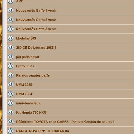
ARO
Nouveautés Gaffe à venir
Nouveautés Gaffe à venir
Nouveautés Gaffe à venir
Modelrally43
280 GE De Léotard 1985 ?
jeu paris dakar
Proto Jules
Re, nouveautés gaffe
UMM 1985
UMM 1984
miniatures lada
Kit Honda 750 NXR
Rééditions TOYOTA chez GAFFE : Petite précision de couleur.
RANGE ROVER N° 183 DAKAR 84