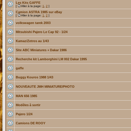
Les Kits GAFFE
[
Aller à la page:
1
,
2
]
Camion ASTRA 1985 sur eBay
[
Aller à la page:
1
,
2
]
volkswagen tarek 2003
Mitsubishi Pajero Le Cap 92 - 1/24
Kamaz/Zetros au 1/43
Site ABC Miniatures + Dakar 1986
Recherche kit Lamborghini LM 002 Dakar 1995
gaffe
Buggy Kouros 1988 1/43
NOUVEAUTE JMH MINIATURE/PHOTO
MAN 656 1985
Modèles à sortir
Pajero 1/24
Camions DE ROOY