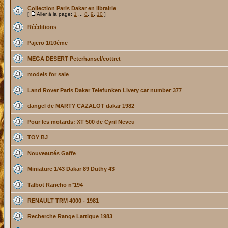
Collection Paris Dakar en librairie
[
Aller à la page:
1
...
8
,
9
,
10
]
Rééditions
Pajero 1/10ème
MEGA DESERT Peterhansel/cottret
models for sale
Land Rover Paris Dakar Telefunken Livery car number 377
dangel de MARTY CAZALOT dakar 1982
Pour les motards: XT 500 de Cyril Neveu
TOY BJ
Nouveautés Gaffe
Miniature 1/43 Dakar 89 Duthy 43
Talbot Rancho n°194
RENAULT TRM 4000 - 1981
Recherche Range Lartigue 1983