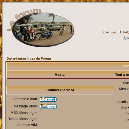
Accueil
FA
P
Dakardantan Index du Forum
Voir
Avatar
Tout à p
Insc
Mess
Contact Pierre74
Adresse e-mail:
Localis
Message Privé:
Site
MSN Messenger:
Em
Yahoo Messenger:
Lo
Adresse AIM: