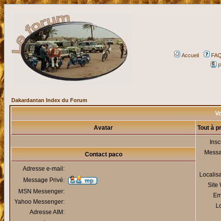
Accueil
FA
P
Dakardantan Index du Forum
Vo
Avatar
Tout à p
Insc
Mess
Contact paco
Adresse e-mail:
Localis
Message Privé:
Site
MSN Messenger:
Em
Yahoo Messenger:
Lo
Adresse AIM: