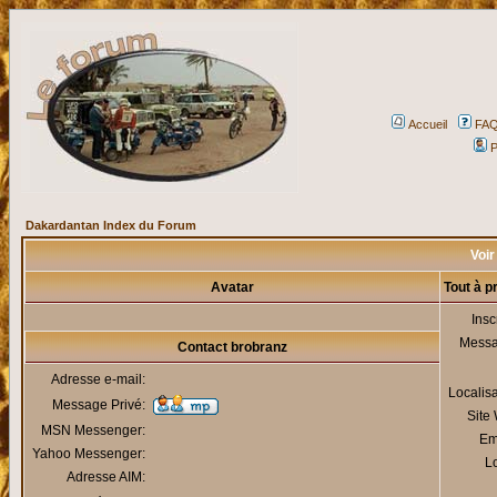
Accueil
FA
P
Dakardantan Index du Forum
Voir
Avatar
Tout à p
Insc
Mess
Contact brobranz
Adresse e-mail:
Localis
Message Privé:
Site
MSN Messenger:
Em
Yahoo Messenger:
Lo
Adresse AIM: