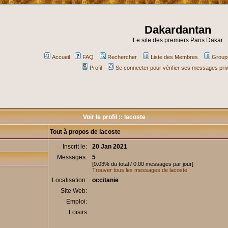
Dakardantan
Le site des premiers Paris Dakar
Accueil
FAQ
Rechercher
Liste des Membres
Groupe
Profil
Se connecter pour vérifier ses messages pri
Voir le profil :: lacoste
Tout à propos de lacoste
Inscrit le:
20 Jan 2021
Messages:
5
[0.03% du total / 0.00 messages par jour]
Trouver tous les messages de lacoste
Localisation:
occitanie
Site Web:
Emploi:
Loisirs: